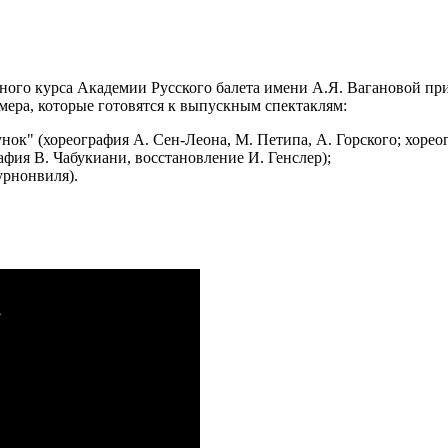
ого курса Академии Русского балета имени А.Я. Вагановой при 
мера, которые готовятся к выпускным спектаклям:
нок" (хореография А. Сен-Леона, М. Петипа, А. Горского; хорео
афия В. Чабукиани, восстановление И. Генслер);
Бурнонвиля).