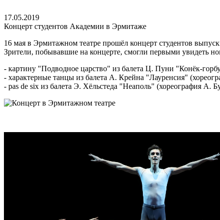
17.05.2019
Концерт студентов Академии в Эрмитаже
16 мая в Эрмитажном театре прошёл концерт студентов выпускн
Зрители, побывавшие на концерте, смогли первыми увидеть но
- картину "Подводное царство" из балета Ц. Пуни "Конёк-горбу
- характерные танцы из балета А. Крейна "Лауренсия" (хореогр
- pas de six из балета Э. Хёльстеда "Неаполь" (хореография А. 