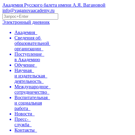
Академия Русского балета имени А.Я. Вагановой
info@vaganovaacademy.ru
Электронный дневник
Академия
Сведения об
образовательной
организации
Поступление
в Академию
Обучение
Научная
и издательская
деятельность
Международное
сотрудничество
Воспитательная
и социальная
работа
Новости
Пресс-
служба
Контакты