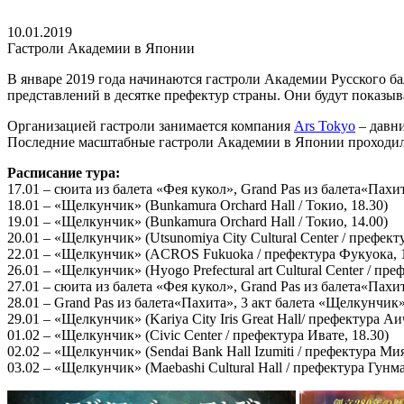
10.01.2019
Гастроли Академии в Японии
В январе 2019 года начинаются гастроли Академии Русского б
представлений в десятке префектур страны. Они будут показыва
Организацией гастроли занимается компания
Ars Tokyo
– давни
Последние масштабные гастроли Академии в Японии проходили
Расписание тура:
17.01 – сюита из балета «Фея кукол», Grand Pas из балета«Пахит
18.01 – «Щелкунчик» (Bunkamura Orchard Hall / Токио, 18.30)
19.01 – «Щелкунчик» (Bunkamura Orchard Hall / Токио, 14.00)
20.01 – «Щелкунчик» (Utsunomiya City Cultural Center / префект
22.01 – «Щелкунчик» (ACROS Fukuoka / префектура Фукуока, 1
26.01 – «Щелкунчик» (Hyogo Prefectural art Cultural Center / пре
27.01 – сюита из балета «Фея кукол», Grand Pas из балета«Пахи
28.01 – Grand Pas из балета«Пахита», 3 акт балета «Щелкунчик» (M
29.01 – «Щелкунчик» (Kariya City Iris Great Hall/ префектура Аи
01.02 – «Щелкунчик» (Civic Center / префектура Ивате, 18.30)
02.02 – «Щелкунчик» (Sendai Bank Hall Izumiti / префектура Мия
03.02 – «Щелкунчик» (Maebashi Cultural Hall / префектура Гунма