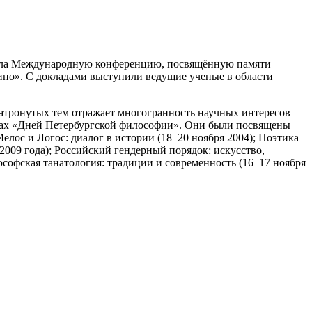
овела Международную конференцию, посвящённую памяти
кино». С докладами выступили ведущие ученые в области
атронутых тем отражает многогранность научных интересов
мках «Дней Петербургской философии». Они были посвящены
елос и Логос: диалог в истории (18–20 ноября 2004); Поэтика
 2009 года); Российский гендерный порядок: искусство,
лософская танатология: традиции и современность (16–17 ноября