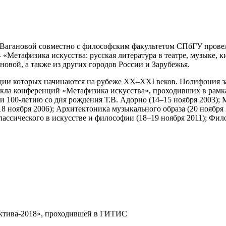
.Я. Вагановой совместно с философским факультетом СПбГУ пр
«Метафизика искусства: русская литература в театре, музыке, 
овой, а также из других городов России и Зарубежья.
ции которых начинаются на рубеже XX–XXI веков. Полифония з
цикла конференций «Метафизика искусства», проходивших в ра
 100-летию со дня рождения Т.В. Адорно (14–15 ноября 2003); М
18 ноября 2006); Архитектоника музыкального образа (20 ноября
классического в искусстве и философии (18–19 ноября 2011); Фи
ектива-2018», проходившей в ГИТИС