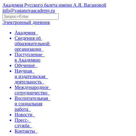
Академия Русского балета имени А.Я. Вагановой
info@vaganovaacademy.ru
Электронный дневник
Академия
Сведения об
образовательной
организации
Поступление
в Академию
Обучение
Научная
и издательская
деятельность
Международное
сотрудничество
Воспитательная
и социальная
работа
Новости
Пресс-
служба
Контакты