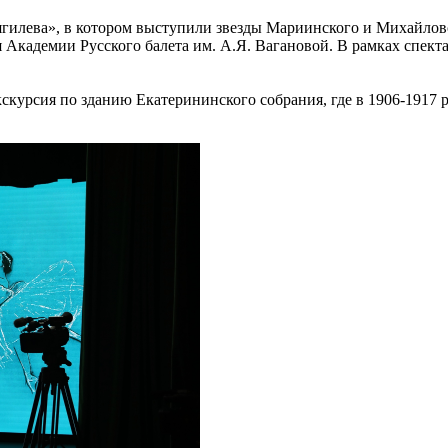
ягилева», в котором выступили звезды Мариинского и Михайловс
ся Академии Русского балета им. А.Я. Вагановой. В рамках спе
кскурсия по зданию Екатерининского собрания, где в 1906-1917