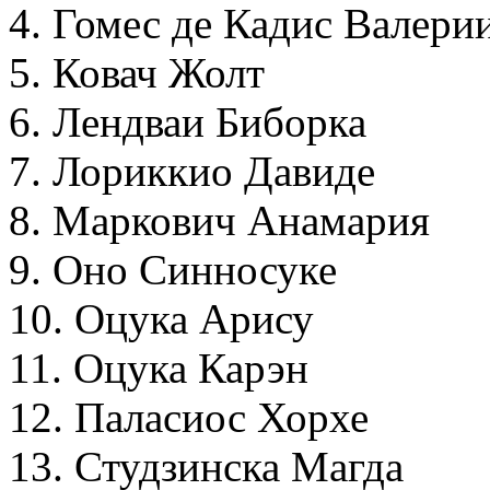
4. Гомес де Кадис Валери
5. Ковач Жолт
6. Лендваи Биборка
7. Лориккио Давиде
8. Маркович Анамария
9. Оно Синносуке
10. Оцука Арису
11. Оцука Карэн
12. Паласиос Хорхе
13. Студзинска Магда