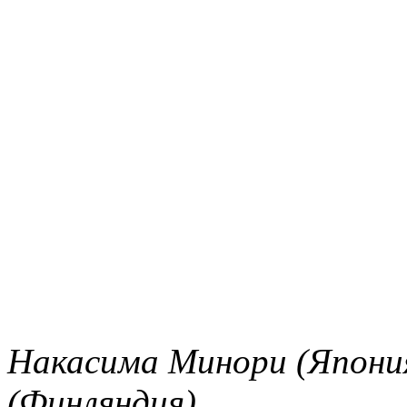
Накасима Минори (Япони
(Финляндия).