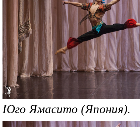
Юго Ямасито (Япония).