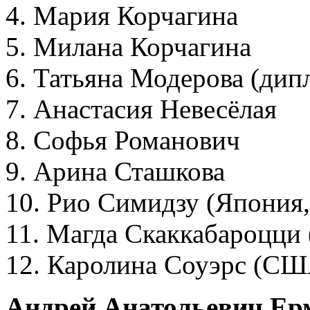
4. Мария Корчагина
5. Милана Корчагина
6. Татьяна Модерова (дип
7. Анастасия Невесёлая
8. Софья Романович
9. Арина Сташкова
10. Рио Симидзу (Япония,
11. Магда Скаккабароцци 
12. Каролина Соуэрс (США
Андрей Анатольевич Ер