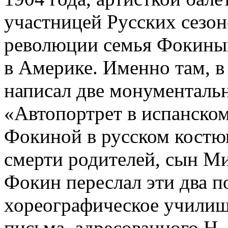
участницей Русских сезон
революции семья Фокиных
в Америке. Именно там, 
написал две монументальн
«Автопортрет в испанско
Фокиной в русском костюм
смерти родителей, сын М
Фокин переслал эти два п
хореографическое училищ
письма, адресованного Н.