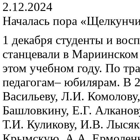
2.12.2024
Началась пора «Щелкунч
1 декабря студенты и во
станцевали в Мариинском
этом учебном году. По тр
педагогам– юбилярам. В 2
Васильеву, Л.И. Комолову,
Башловкину, Е.Г. Алканов
Т.И. Куликову, И.В. Лысяк
Крымскую, А.А. Ермоленк