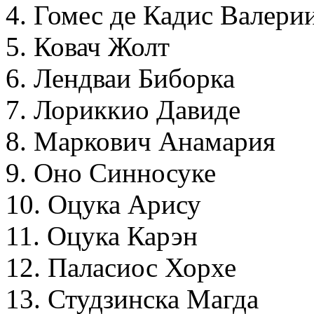
4. Гомес де Кадис Валери
5. Ковач Жолт
6. Лендваи Биборка
7. Лориккио Давиде
8. Маркович Анамария
9. Оно Синносуке
10. Оцука Арису
11. Оцука Карэн
12. Паласиос Хорхе
13. Студзинска Магда