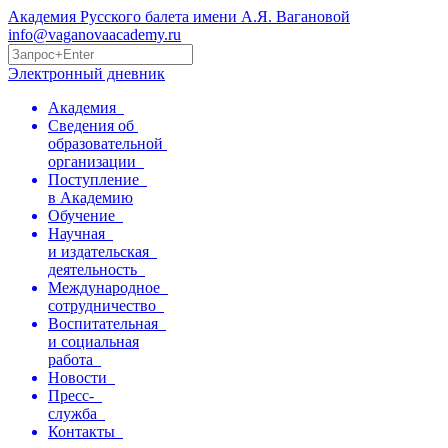
Академия Русского балета имени А.Я. Вагановой
info@vaganovaacademy.ru
Электронный дневник
Академия
Сведения об
образовательной
организации
Поступление
в Академию
Обучение
Научная
и издательская
деятельность
Международное
сотрудничество
Воспитательная
и социальная
работа
Новости
Пресс-
служба
Контакты