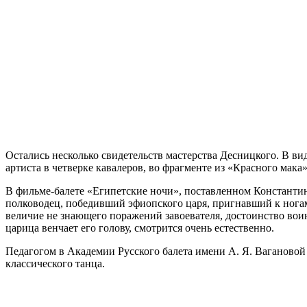
Остались несколько свидетельств мастерства Десницкого. В в
артиста в четверке кавалеров, во фрагменте из «Красного мака
В фильме-балете «Египетские ночи», поставленном Констант
полководец, победивший эфиопского царя, пригнавший к ногам
величие не знающего поражений завоевателя, достоинство вои
царица венчает его голову, смотрится очень естественно.
Педагогом в Академии Русского балета имени А. Я. Вагановой Д
классического танца.