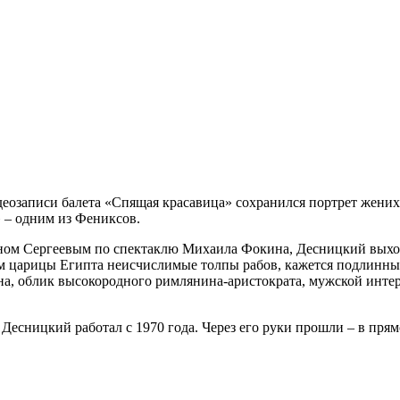
идеозаписи балета «Спящая красавица» сохранился портрет жени
» – одним из Фениксов.
ином Сергеевым по спектаклю Михаила Фокина, Десницкий вых
 царицы Египта неисчислимые толпы рабов, кажется подлинным 
на, облик высокородного римлянина-аристократа, мужской интер
есницкий работал с 1970 года. Через его руки прошли – в прямо