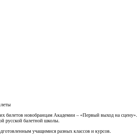
илеты
х билетов новобранцам Академии – «Первый выход на сцену». Из
ой русской балетной школы.
одготовленным учащимися разных классов и курсов.