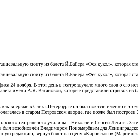
анцевальную сюиту из балета Й.Байера «Фея кукол», которая ст
анцевальную сюиту из балета Й.Байера «Фея кукол», которая ст
са 24 ноября. В этот день в театре звучало много слов о его ис
лета имени А.Я. Вагановой, которые представили отрывок из бал
 как впервые в Санкт-Петербурге он был показан именно в этом 
сполагалась в старом Петровском дворце, где позже был построе
рского театрального училища – Николай и Сергей Легаты. Затем
у, он был возобновлён Владимиром Пономарёвым для Ленинградско
венную редакцию, вернул балет на сцену «Кировского» (Мариинс