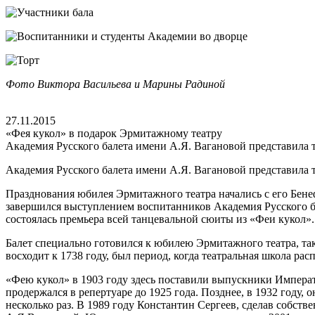
Фото Виктора Васильева и Марины Радиной
27.11.2015
«Фея кукол» в подарок Эрмитажному театру
Академия Русского балета имени А.Я. Вагановой представила т
Академия Русского балета имени А.Я. Вагановой представила т
Празднования юбилея Эрмитажного театра начались с его Бенефи
завершился выступлением воспитанников Академия Русского ба
состоялась премьера всей танцевальной сюиты из «Феи кукол».
Балет специально готовился к юбилею Эрмитажного театра, так
восходит к 1738 году, был период, когда театральная школа ра
«Фею кукол» в 1903 году здесь поставили выпускники Императо
продержался в репертуаре до 1925 года. Позднее, в 1932 год
несколько раз. В 1989 году Константин Сергеев, сделав собст