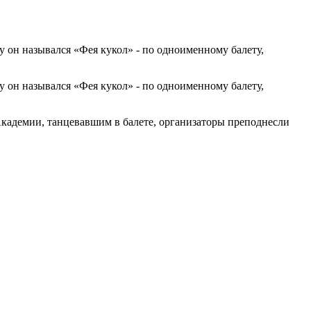
у он назывался «Фея кукол» - по одноименному балету,
у он назывался «Фея кукол» - по одноименному балету,
Академии, танцевавшим в балете, организаторы преподнесли