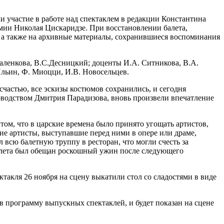
и участие в работе над спектаклем в редакции Константина
мии Николая Цискаридзе. При восстановлении балета,
а, а также на архивные материалы, сохранившиеся воспоминания
аленкова, В.С.Десницкий; доценты И.А. Ситникова, В.А.
 Ильин, Ф. Миоцци, И.В. Новосельцев.
счастью, все эскизы костюмов сохранились, и сегодня
оводством Дмитрия Парадизова, вновь произвели впечатление
ом, что в царские времена было принято угощать артистов,
гие артисты, выступавшие перед ними в опере или драме,
 всю балетную труппу в ресторан, что могли счесть за
алета был обещан роскошный ужин после следующего
ктакля 26 ноября на сцену выкатили стол со сладостями в виде
в программу выпускных спектаклей, и будет показан на сцене