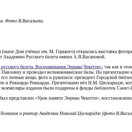
а. Фото В.Васильева.
а (ныне Дом учёных им. М. Горького) открылась выставка фото
яет Академию Русского балета имени А.Я.Вагановой.
 русского балета. Воспоминания Энрико Чекетти»
, так как в э
Павловну и проводил великокняжеские балы. На презентацию к
ся его личные вещи, фото и рукописи: президент Городской биб
и и Риккардо Риккарди. Презентацию вёл Н.М. Цискаридзе, кот
е экземпляры издания были подарены в фонды библиотек Санкт-
был представлен «Урок памяти Энрико Чекетти», восстановленн
огвинов и ректор Академии Николай Цискаридзе (фото В.Василь