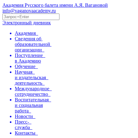
Академия Русского балета имени А.Я. Вагановой
info@vaganovaacademy.ru
Электронный дневник
Академия
Сведения об
образовательной
организации
Поступление
в Академию
Обучение
Научная
и издательская
деятельность
Международное
сотрудничество
Воспитательная
и социальная
работа
Новости
Пресс-
служба
Контакты