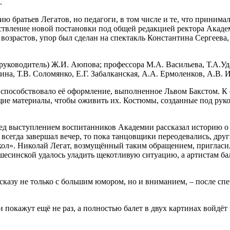
.
 братьев Легатов, но педагоги, в том числе и те, что принимал
ествление новой постановки под общей редакцией ректора Акаде
 возрастов, упор был сделан на спектакль Константина Сергеев
руководитель) Ж.И. Аюпова; профессора М.А. Васильева, Т.А.Уд
ина, Т.В. Соломянко, Е.Г. Забалканская, А.А. Ермоленков, А.В.
 способствовало её оформление, выполненное Львом Бакстом. К 
щие материалы, чтобы оживить их. Костюмы, созданные под рук
д выступлением воспитанников Академии рассказал историю о т
т всегда завершал вечер, то пока танцовщики переодевались, дру
укол». Николай Легат, возмущённый таким обращением, пригласил
есинской удалось уладить щекотливую ситуацию, а артистам б
казу не только с большим юмором, но и вниманием, ­– после спе
покажут ещё не раз, а полностью балет в двух картинах войдёт 