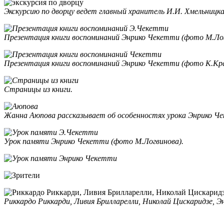
Экскурсию по дворцу ведет главный хранитель И.И. Хмельницка
Презентация книги воспоминаний Энрико Чекетти (фото М.Лог
Презентация книги воспоминаний Энрико Чекетти (фото К.Кра
Страницы из книги.
Жанна Аюпова рассказывает об особенностях урока Энрико Ч
Урок памяти Энрико Чекетти (фото М.Логвинова).
Риккардо Риккарди, Ливия Брилларелли, Николай Цискаридзе, Э