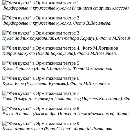
Фарфоровые и кружевные куколки (учащиеся старших классов)
Фарфоровые и кружевные куколки. Фото В.Васильева.
Кукла Зайчик-барабанщик (Александра Коршун). Фото М.Логви
Капризная кукла (Влада Бородулина). Фото М.Логвинова.
Кукла Тиролька (Анна Шаровьёва). Фото М.Логвинова.
Кукла Бебе (Елизавета Куликова). Фото М.Логвинова.
Паяц (Тимур Дымчиков) и Полишинель (Марсель Казыханов). Ф
Русский танец (Александра Попова и Илья Могильников). Фото 
Кукла Француженка (Вера Сегова). Фото М.Логвинова.