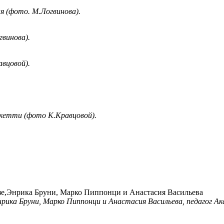
я (фото. М.Логвинова).
винова).
вцовой).
екетти (фото К.Кравцовой).
нрика Бруни, Марко Пиппонци и Анастасия Васильева, педагог А