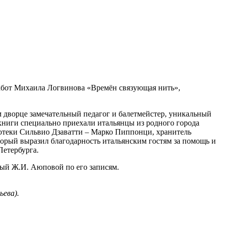
работ Михаила Логвинова «Времён связующая нить»,
том дворце замечательный педагог и балетмейстер, уникальный
ниги специально приехали итальянцы из родного города
лиотеки Сильвио Дзаватти – Марко Пиппонци, хранитель
орый выразил благодарность итальянским гостям за помощь и
Петербурга.
ый Ж.И. Аюповой по его записям.
ева).