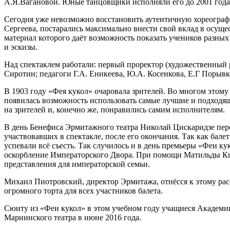
А.Я.Вагановой. Юные танцовщики исполняли его до 2001 года
Сегодня уже невозможно восстановить аутентичную хореографию
Сергеева, постарались максимально внести свой вклад в осущ
материал которого даёт возможность показать учеников разных
и эскизы.
Над спектаклем работали: первый проректор (художественный 
Сиротин; педагоги Г.А. Еникеева, Ю.А. Косенкова, Е.Г Порывк
В 1903 году «Фея кукол» очаровала зрителей. Во многом этому
появилась возможность использовать самые лучшие и подходя
на зрителей и, конечно же, понравились самим исполнителям.
В день Бенефиса Эрмитажного театра Николай Цискаридзе пере
участвовавших в спектакле, после его окончания. Так как бале
успевали всё съесть. Так случилось и в день премьеры «Феи к
оскорбление Императорского Двора. При помощи Матильды Кш
представления для императорской семьи.
Михаил Пиотровский, директор Эрмитажа, отнёсся к этому расс
огромного торта для всех участников балета.
Сюиту из «Феи кукол» в этом учебном году учащиеся Академии 
Мариинского театра в июне 2016 года.