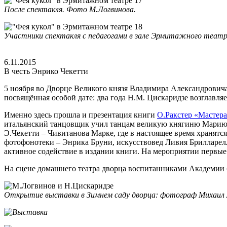
После спектакля. Фото М.Логвинова.
Участники спектакля с педагогами в зале Эрмитажного театр
6.11.2015
В честь Энрико Чекетти
5 ноября во Дворце Великого князя Владимира Александрович
посвящённая особой дате: два года Н.М. Цискаридзе возглавл
Именно здесь прошла и презентация книги
О.Ракстер «Мастера
итальянский танцовщик учил танцам великую княгиню Марию 
Э.Чекетти – Чивитанова Марке, где в настоящее время хранят
фотофонотеки – Энрика Бруни, искусствовед Ливия Брилларелл
активное содействие в издании книги. На мероприятии первы
На сцене домашнего театра дворца воспитанниками Академии 
Открытие выставки в Зимнем саду дворца: фотограф Михаил Л