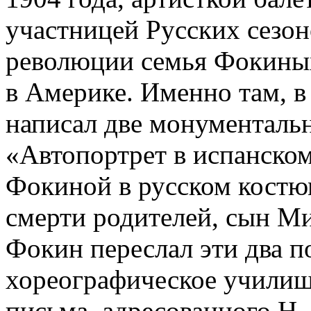
участницей Русских сезон
революции семья Фокиных
в Америке. Именно там, 
написал две монументальн
«Автопортрет в испанско
Фокиной в русском костюм
смерти родителей, сын М
Фокин переслал эти два п
хореографическое училищ
письма, адресованного Н.