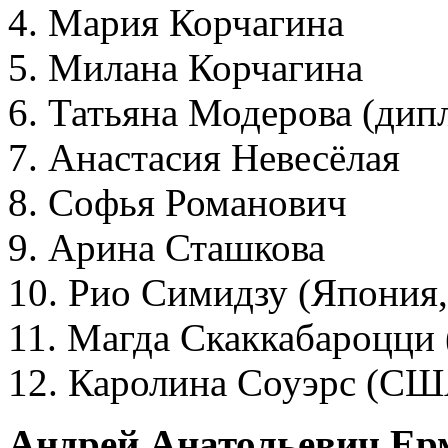
4. Мария Корчагина
5. Милана Корчагина
6. Татьяна Модерова (дип
7. Анастасия Невесёлая
8. Софья Романович
9. Арина Сташкова
10. Рио Симидзу (Япония,
11. Магда Скаккабароцци 
12. Каролина Соуэрс (США
Андрей Анатольевич Ер