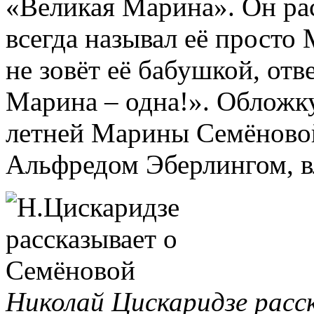
«Великая Марина». Он рас
всегда называл её просто 
не зовёт её бабушкой, отв
Марина – одна!». Обложку
летней Марины Семёново
Альфредом Эберлингом, в
Николай Цискаридзе расс