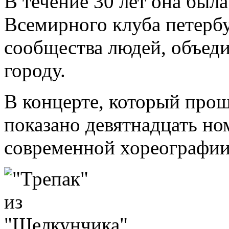
В течение 30 лет она был
Всемирного клуба петерб
сообщества людей, объед
городу.
В концерте, который про
показано девятнадцать но
современной хореографии