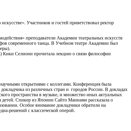
 искусстве». Участников и гостей приветствовал ректор
аимодействия» преподаватели Академии театральных искусств
афов современного танца. В Учебном театре Академии был
еры).
я) Кики Селиони прочитала лекцию о связи философии
и научными открытиями с коллегами. Конференция была
 докладчика из различных стран и городов России. В докладах
кого пространства в музыке, и множество иных актуальных
я детей. Спикер из Японии Сайто Маннами рассказала о
азовании. Особое внимание докладчики обратили на
диа-решений с классической оперой.