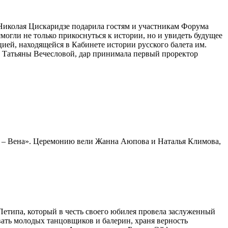
 Николая Цискаридзе подарила гостям и участникам Форума
огли не только прикоснуться к истории, но и увидеть будущее
ей, находящейся в Кабинете истории русского балета им.
и Татьяны Вечесловой, дар принимала первый проректор
г – Вена». Церемонию вели Жанна Аюпова и Наталья Климова,
етипа, который в честь своего юбилея провела заслуженный
ать молодых танцовщиков и балерин, храня верность