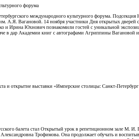
ультурного форума
Петербургского международного культурного форума. Подсекция
. А.Я. Вагановой. 14 ноября участники Дня открытых дверей см
о и Ирина Юхнович познакомили гостей с уникальной экспозици
даче в дар Академии книг с автографами Агриппины Вагановой 
екта и открытие выставки «Имперские столицы: Санкт-Петербур
кого балета стал Открытый урок в репетиционном зале М. И. П
 Александровна Трофимова. Она продолжает обучать и воспитыв