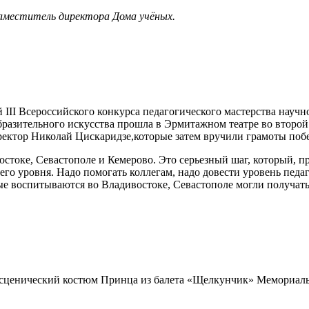
заместитель директора Дома учёных.
III Всероссийского конкурса педагогического мастерства науч
бразительного искусства прошла в Эрмитажном театре во второй
ректор Николай Цискаридзе,которые затем вручили грамоты поб
стоке, Севастополе и Кемерово. Это серьезный шаг, который, п
шего уровня. Надо помогать коллегам, надо довести уровень пед
рые воспитываются во Владивостоке, Севастополе могли получать
 сценический костюм Принца из балета «Щелкунчик» Мемориаль