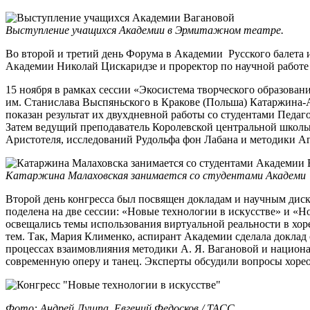
Выступление учащихся Академии в Эрмитажном театре.
Во второй и третий день Форума в Академии Русского балета 
Академии Николай Цискаридзе и проректор по научной работе
15 ноября в рамках сессии «Экосистема творческого образован
им. Станислава Выспяньского в Кракове (Польша) Катаржина-А
показан результат их двухдневной работы со студентами Педаго
Затем ведущий преподаватель Королевской центральной школы
Аристотеля, исследований Рудольфа фон Лабана и методики 
Катаржина Малаховская занимается со студентами Академи
Второй день конгресса был посвящен докладам и научным дис
поделена на две сессии: «Новые технологии в искусстве» и «
освещались темы использования виртуальной реальности в хо
тем. Так, Мария Клименко, аспирант Академии сделала доклад
процессах взаимовлияния методики А. Я. Вагановой и национ
современную оперу и танец. Эксперты обсудили вопросы хорео
Фото: Андрей Лушпа, Евгений Федосков / ТАСС