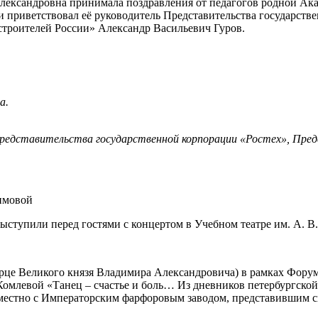
 Александровна принимала поздравления от педагогов родной Ак
и приветствовал её руководитель Представительства государств
троителей России» Александр Васильевич Гуров.
а.
 Представительства государственной корпорации «Ростех», Пре
ступили перед гостями с концертом в Учебном театре им. А. В
рце Великого князя Владимира Александровича) в рамках Форум
омлевой «Танец – счастье и боль… Из дневников петербургской
вместно с Императорским фарфоровым заводом, представившим с