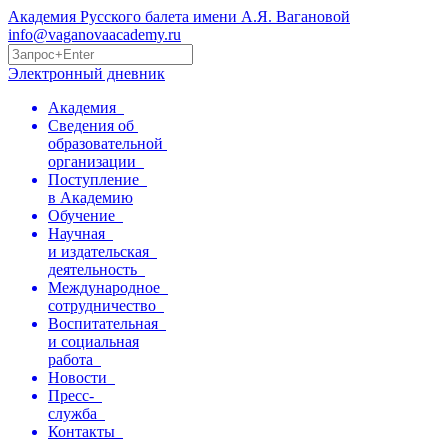
Академия Русского балета имени А.Я. Вагановой
info@vaganovaacademy.ru
Электронный дневник
Академия
Сведения об
образовательной
организации
Поступление
в Академию
Обучение
Научная
и издательская
деятельность
Международное
сотрудничество
Воспитательная
и социальная
работа
Новости
Пресс-
служба
Контакты