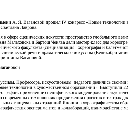
имени А. Я. Вагановой прошел IV конгресс «Новые технологии в
 Светлана Лаврова.
ия в сфере сценических искусств: пространство глобального вз
на Малаховска и Бартош Ченява дали мастер-класс для хореогр
гического факультета (специализация - хореографы и балетмейст
 сценической речи и драматического искусства (Великобритани
Агриппины Вагановой.
куссиям. Профессора, искусствоведы, педагоги делились своим
Новые технологии в художественном образовании». Выступили 22
реографии, применение специфического моделирования акустичес
 о современных технологиях продвижения проектов в театрах дл
альных танцевальных традиций Японии в хореографическом обр
графических экспериментов и коллабораций, взаимодействие ме