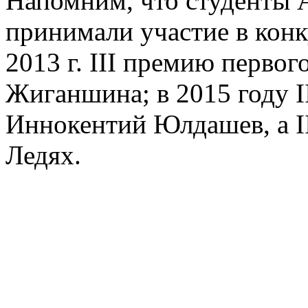
Напомним, что студенты А
принимали участие в конк
2013 г. III премию перво
Жиганшина; в 2015 году I
Иннокентий Юлдашев, а I
Ледях.