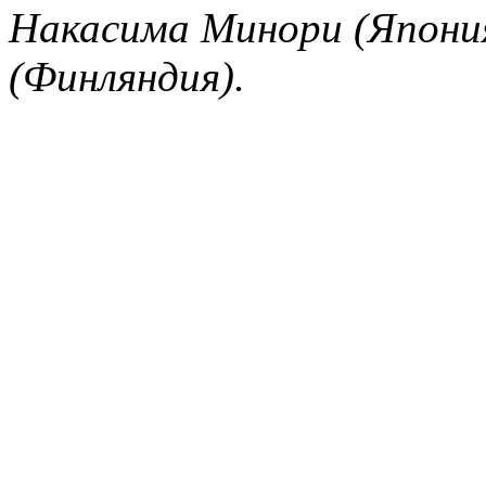
Накасима Минори (Япони
(Финляндия).