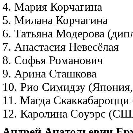
4. Мария Корчагина
5. Милана Корчагина
6. Татьяна Модерова (дип
7. Анастасия Невесёлая
8. Софья Романович
9. Арина Сташкова
10. Рио Симидзу (Япония,
11. Магда Скаккабароцци 
12. Каролина Соуэрс (США
Андрей Анатольевич Ер