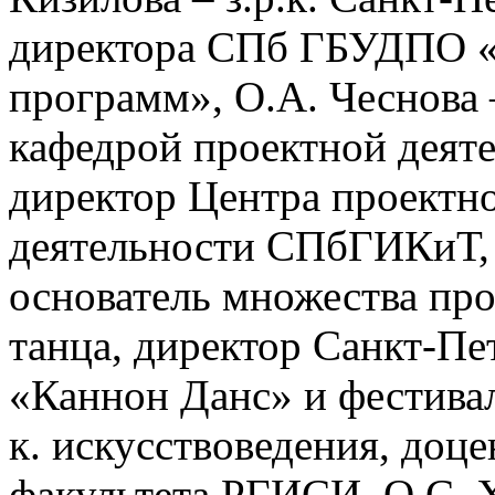
директора СПб ГБУДПО «
программ», О.А. Чеснова –
кафедрой проектной деят
директор Центра проектн
деятельности СПбГИКиТ, 
основатель множества про
танца, директор Санкт-Пе
«Каннон Данс» и фестива
к. искусствоведения, доце
факультета РГИСИ, О.С. Х