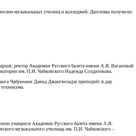
исциплин музыкальных училищ и колледжей. Дипломы получили:
рхов, ректор Академии Русского балета имени А.Я. Вагановой
ватории им. П.И. Чайковского Надежда Солдатикова.
танга Чабукиани Давид Джангвеладзе преподнёс в дар
 техникума.
упили учащиеся Академии Русского балета имени А.Я.
еского музыкального училища им. П.И. Чайковского –