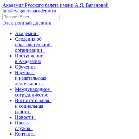
Академия Русского балета имени А.Я. Вагановой
info@vaganovaacademy.ru
Электронный дневник
Академия
Сведения об
образовательной
организации
Поступление
в Академию
Обучение
Научная
и издательская
деятельность
Международное
сотрудничество
Воспитательная
и социальная
работа
Новости
Пресс-
служба
Контакты