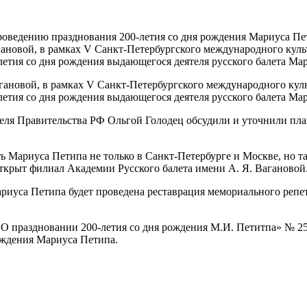
роведению празднования 200-летия со дня рождения Мариуса Пе
гановой, в рамках V Санкт-Петербургского международного культ
етия со дня рождения выдающегося деятеля русского балета Ма
агановой, в рамках V Санкт-Петербургского международного куль
етия со дня рождения выдающегося деятеля русского балета Ма
теля Правительства РФ Ольгой Голодец обсудили и уточнили план
 Мариуса Петипа не только в Санкт-Петербурге и Москве, но та
открыт филиал Академии Русского балета имени А. Я. Вагановой
ариуса Петипа будет проведена реставрация мемориального репе
«О праздновании 200-летия со дня рождения М.И. Петитпа» № 25
ождения Мариуса Петипа.