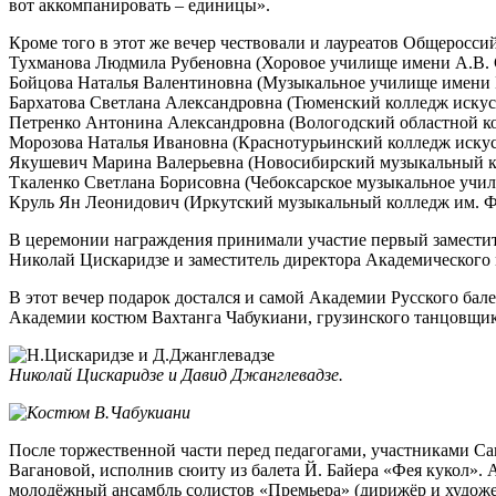
вот аккомпанировать – единицы».
Кроме того в этот же вечер чествовали и лауреатов Общерос
Тухманова Людмила Рубеновна (Хоровое училище имени А.В.
Бойцова Наталья Валентиновна (Музыкальное училище имени
Бархатова Светлана Александровна (Тюменский колледж искус
Петренко Антонина Александровна (Вологодский областной ко
Морозова Наталья Ивановна (Краснотурьинский колледж искус
Якушевич Марина Валерьевна (Новосибирский музыкальный к
Ткаленко Светлана Борисовна (Чебоксарское музыкальное учи
Круль Ян Леонидович (Иркутский музыкальный колледж им. 
В церемонии награждения принимали участие первый заместит
Николай Цискаридзе и заместитель директора Академического
В этот вечер подарок достался и самой Академии Русского ба
Академии костюм Вахтанга Чабукиани, грузинского танцовщик
Николай Цискаридзе и Давид Джанглевадзе.
После торжественной части перед педагогами, участниками Са
Вагановой, исполнив сюиту из балета Й. Байера «Фея кукол»
молодёжный ансамбль солистов «Премьера» (дирижёр и художе