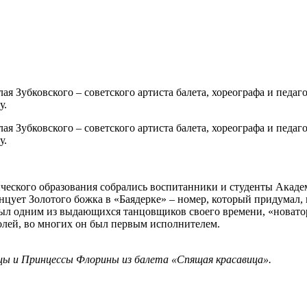
лая Зубковского – советского артиста балета, хореографа и педа
у.
лая Зубковского – советского артиста балета, хореографа и педа
у.
ского образования собрались воспитанники и студенты Академии
анцует Золотого божка в «Баядерке» – номер, который придумал,
ыл одним из выдающихся танцовщиков своего времени, «новато
олей, во многих он был первым исполнителем.
тицы и Принцессы Флорины из балета «Спящая красавица».