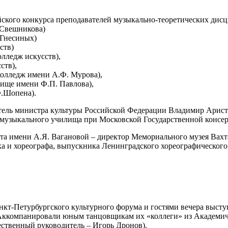
сийского конкурса преподавателей музыкально-теоретических д
 Свешникова)
 Гнесиных)
ств)
лледж искусств),
ств),
олледж имени А.Ф. Мурова),
лище имени Ф.П. Павлова),
Ф.Шопена).
ель министра культуры Российской Федерации Владимир Ариста
 музыкального училища при Московской Государственной консер
лета имени А.Я. Вагановой – директор Мемориального музея Вах
а и хореографа, выпускника Ленинградского хореографического
нкт-Петурбургского культурного форума и гостями вечера выст
. Аккомпанировали юным танцовщикам их «коллеги» из Академич
ственный руководитель – Игорь Дронов).