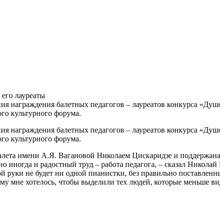
 его лауреаты
ния награждения балетных педагогов – лауреатов конкурса «Ду
го культурного форума.
ия награждения балетных педагогов ­– лауреатов конкурса «Ду
го культурного форума.
алета имени А.Я. Вагановой Николаем Цискаридзе и поддержана
но иногда и радостный труд – работа педагога, – сказал Николай
ной руки не будет ни одной пианистки, без правильно поставленны
ому мне хотелось, чтобы выделили тех людей, которые меньше ви