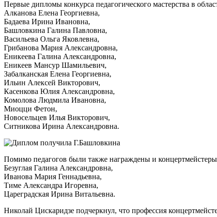
Первые дипломы конкурса педагогического мастерства в облас
Алканова Елена Георгиевна,
Бадаева Ирина Ивановна,
Башловкина Галина Павловна,
Васильева Ольга Яковлевна,
Грибанова Мария Александровна,
Еникеева Галина Александровна,
Еникеев Мансур Шамильевич,
Забалканская Елена Георгиевна,
Ильин Алексей Викторович,
Касенкова Юлия Александровна,
Комолова Людмила Ивановна,
Миоцци Фетон,
Новосельцев Илья Викторович,
Ситникова Ирина Александровна.
Помимо педагогов были также награждены и концертмейстеры 
Безуглая Галина Александровна,
Иванова Мария Геннадьевна,
Тиме Александра Игоревна,
Цареградская Ирина Витальевна.
Николай Цискаридзе подчеркнул, что профессия концертмейстер