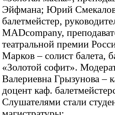
Эйфмана; Юрий Смекалов 
балетмейстер, руководите
MADcompany, преподават
театральной премии Росси
Марков – солист балета, 
«Золотой софит». Модера
Валериевна Грызунова – к
доцент каф. балетмейстер
Слушателями стали студен
магистратуры;