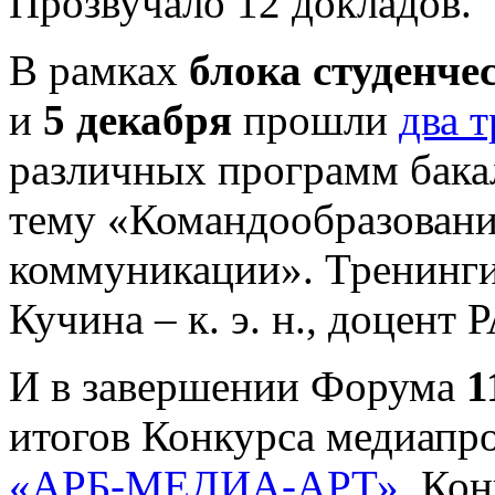
Прозвучало 12 докладов.
В рамках
блока студенче
и
5 декабря
прошли
два 
различных программ бака
тему «Командообразован
коммуникации». Тренинги
Кучина – к. э. н., доцент
И в завершении Форума
1
итогов Конкурса медиапр
«АРБ-МЕДИА-АРТ»
. Ко