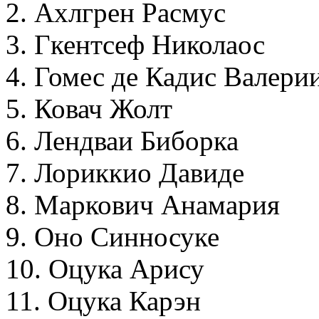
2. Ахлгрен Расмус
3. Гкентсеф Николаос
4. Гомес де Кадис Валери
5. Ковач Жолт
6. Лендваи Биборка
7. Лориккио Давиде
8. Маркович Анамария
9. Оно Синносуке
10. Оцука Арису
11. Оцука Карэн