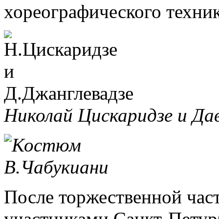
хореографического техни
Николай Цискаридзе и Да
После торжественной част
участниками Санкт-Петур