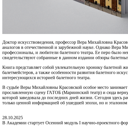
Доктор искусствоведения, профессор Вера Михайловна Красов
аналогов в отечественной и зарубежной науке. Однако Вера М
профессионалы, и любители балетного театра. Ее перо было не
свидетельствуют собранные в данном издании обзоры балетных
Книга представляет собой увлекательную хронику балетной жи
балетмейстеров, а также особенности развития балетного искус
интересующихся историей балетного театра.
В судьбе Веры Михайловны Красовской особое место занимает
прославленную сцену ГАТОБ (Мариинский театр) и сюда вернул
которой заведовала до последних дней жизни. Сегодня здесь р
только ценной информацией об ушедшей эпохи, но и эталоном 
28.10.2025
В Академии стартует Осенний модуль I научно-проектного фо