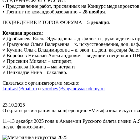
СТУДЕНЧЕСКОЙ СЕССИИ:
• Представление работ, присланных на Конкурс медиапроект
• Тренинг по командообразованию –
28 ноября
.
ПОДВЕДЕНИЕ ИТОГОВ ФОРУМА –
5 декабря
.
Команад проекта
:
√ Дробышева Елена Эдуардовна – д. филос. н., руководитель п
√ Грызунова Ольга Валерьевна – к. искусствоведения, доц. каф
√ Кучина Ольга Владимировна – к. экон. н., доц. кафедры бале
√ Воробьёв Николай Александрович – ведущий специалист Ц
√ Присекин Михаил – аспирант;
√ Дуняшева Полина – магистрант;
√ Цецхладзе Нина – бакалавр.
Связаться с организаторами можно:
konf-asi@mail.ru
и
vorobev@vaganovaacademy.ru
23.10.2025
Открыты регистрация на конференцию «Метафизика искусства: 
11–13 декабря 2025 года в Академии Русского балета имени А.
науке, философии».