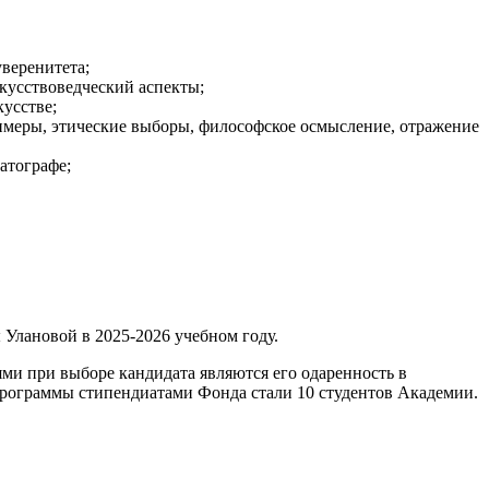
веренитета;
скусствоведческий аспекты;
усстве;
римеры, этические выборы, философское осмысление, отражение
матографе;
 Улановой в 2025-2026 учебном году.
ми при выборе кандидата являются его одаренность в
 программы стипендиатами Фонда стали 10 студентов Академии.