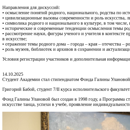
Направления для дискуссий:
• осмысление понятий родного, национального, родства по ис
• цивилизационные вызовы современности и роль искусства, л
• символика родного и национального в культуре, в том числе
• исторические и современные тенденции осмысления темы род
• рассмотрение науки, фигуры ученого и учителя в контексте
в искусстве;
• отражение темы родного дома – города – края – отечества – р
• роль музеев, библиотек и архивов в сохранении и актуализа
Условия регистрации участников и дополнительная информац
14.10.2025
Студент Академии стал стипендиатом Фонда Галины Улановой
Григорий Бабой, студент 7/II курса исполнительского факульте
Фонд Галины Улановой был создан в 1998 году, а Программа с
искусстве танца, успехи в учебе, проявление индивидуальнос