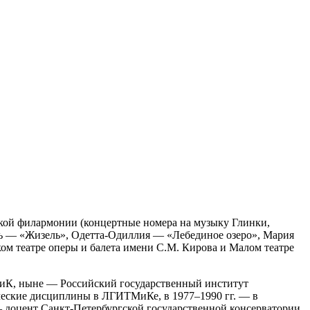
кой филармонии (концертные номера на музыку Глинки,
ель — «Жизель», Одетта-Одиллия — «Лебединое озеро», Мария
ом театре оперы и балета имени С.М. Кирова и Малом театре
ТМиК, ныне — Российский государственный институт
етические дисциплины в ЛГИТМиКе, в 1977–1990 гг. — в
 доцент Санкт-Петербургской государственной консерватории