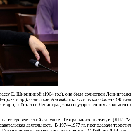
ассу Е. Ширипиной (1964 год), она была солисткой Ленинградс
 Петрова и др.); солисткой Ансамбля классического балета (Жиз
 др.); работала в Ленинградском государственном академическ
ла на театроведческий факультет Театрального института (ЛГИ
подавательская деятельность. В 1974–1977 гг. преподавала теор
Гуманитарный университет профсоюзов). С 1990 по 2014 год —