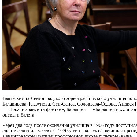
Выпускница Ленинградского хореографического училища по кл
Балакирева, Глазунова, Сен-Санса, Соловьева-Седова, Андрея
— «Бахчисарайский фонтан», Барышня — «Барышня и хулиган» и
оперы и балета.
Через два года после окончания училища в 1966 году поступи
сценических искусств). С 1970-х гг. началась её активная пре
Ленинградской Высшей профсоюзной школе культуры (ныне — 