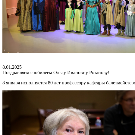
8.01.2025
Поздравляем с юбилеем Ольгу Ивановну Розанову!
8 января исполняется 80 лет профессору кафедры балетмейстер