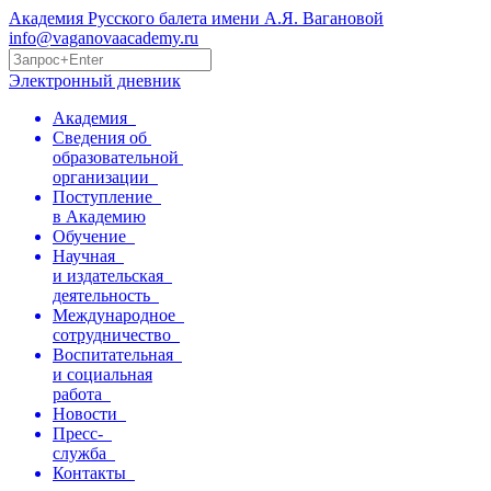
Академия Русского балета имени А.Я. Вагановой
info@vaganovaacademy.ru
Электронный дневник
Академия
Сведения об
образовательной
организации
Поступление
в Академию
Обучение
Научная
и издательская
деятельность
Международное
сотрудничество
Воспитательная
и социальная
работа
Новости
Пресс-
служба
Контакты