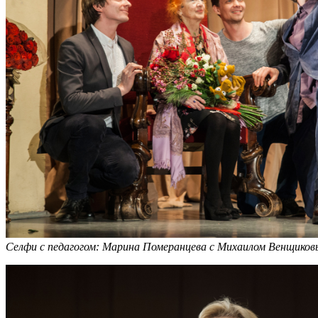
Селфи с педагогом: Марина Померанцева с Михаилом Венщик