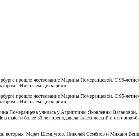
етербурге прошло чествование Марины Померанцевой. С 95-лети
ектором – Николаем Цискаридзе.
етербурге прошло чествование Марины Померанцевой. С 95-лети
ектором – Николаем Цискаридзе.
на Померанцева училась у Агриппины Яковлевны Вагановой, зат
lma mater и более 30 лет преподавала классический и историко-
среди которых Марат Шемиунов, Николай Семёнов и Михаил Вен