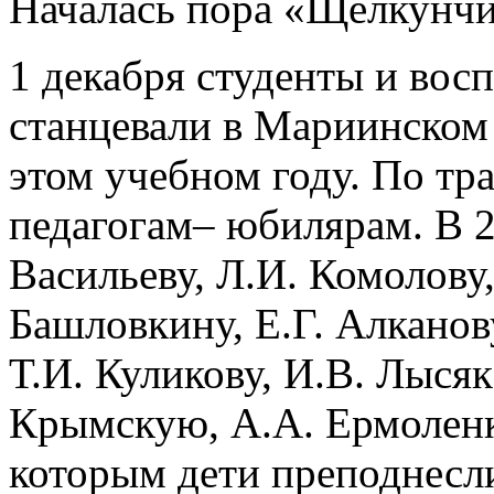
Началась пора «Щелкунч
1 декабря студенты и во
станцевали в Мариинском
этом учебном году. По тр
педагогам– юбилярам. В 2
Васильеву, Л.И. Комолову,
Башловкину, Е.Г. Алканов
Т.И. Куликову, И.В. Лысяк
Крымскую, А.А. Ермоленк
которым дети преподнесл