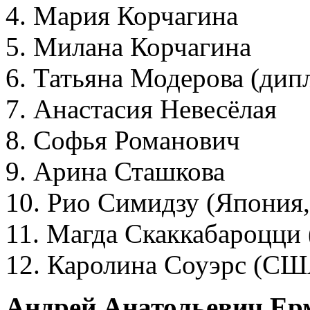
4. Мария Корчагина
5. Милана Корчагина
6. Татьяна Модерова (дип
7. Анастасия Невесёлая
8. Софья Романович
9. Арина Сташкова
10. Рио Симидзу (Япония,
11. Магда Скаккабароцци 
12. Каролина Соуэрс (США
Андрей Анатольевич Ер