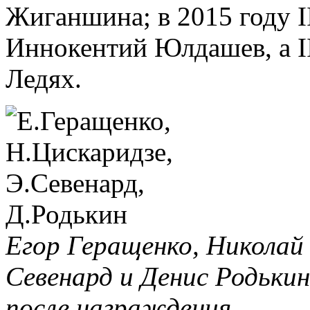
Жиганшина; в 2015 году I
Иннокентий Юлдашев, а I
Ледях.
Егор Геращенко, Николай
Севенард и Денис Родьки
после награждения.