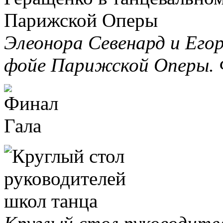
Элеонора Севенард и Его
фойе Парижской Оперы. 