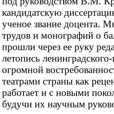
под руководством В.М. К
кандидатскую диссертаци
ученое звание доцента. М
трудов и монографий о б
прошли через ее руку ред
летопись ленинградского-
огромной востребованно
театрами страны как реце
работает и с новыми поко
будучи их научным руков