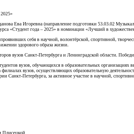
 2025»
цанова Ева Игоревна (направление подготовки 53.03.02 Музыкал
курса «Студент года – 2025» в номинации «Лучший в художестве
 проявивших себя в научной, волонтёрской, спортивной, творче
движении здорового образа жизни.
торов вузов Санкт-Петербурга и Ленинградской области. Побед
студентов вузов, обучающихся в образовательных организациях 
а филиалах вузов, осуществляющих образовательную деятельно
и Санкт-Петербурга, за активное участие в научной, спортивно
и Плисецкой