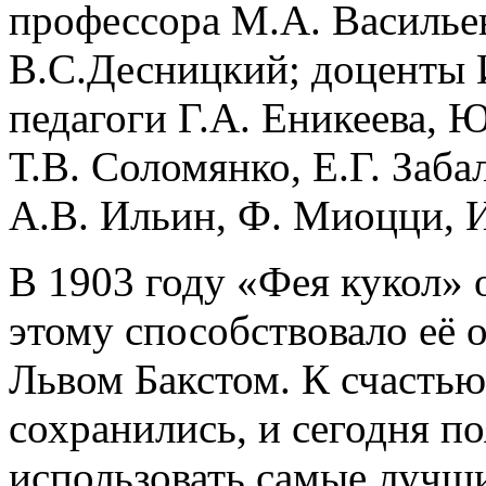
профессора М.А. Васильев
В.С.Десницкий; доценты 
педагоги Г.А. Еникеева, 
Т.В. Соломянко, Е.Г. Заба
А.В. Ильин, Ф. Миоцци, И
В 1903 году «Фея кукол» 
этому способствовало её
Львом Бакстом. К счастью
сохранились, и сегодня п
использовать самые лучш