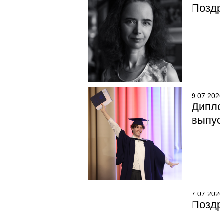
Поздр
9.07.202
Дипл
выпу
7.07.202
Позд