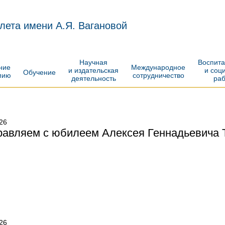
лета имени А.Я. Вагановой
Научная
Воспит
ение
Международное
и издательская
и соц
Обучение
мию
сотрудничество
деятельность
ра
26
авляем с юбилеем Алексея Геннадьевича 
26