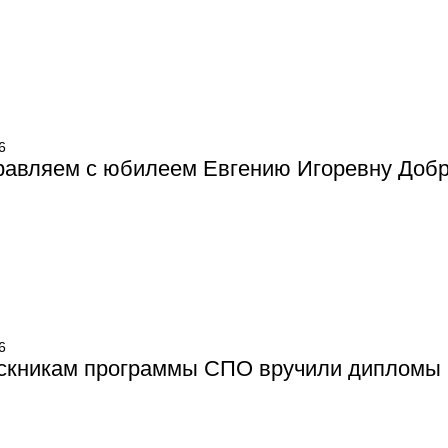
6
равляем с юбилеем Евгению Игоревну Добр
6
скникам программы СПО вручили дипломы 