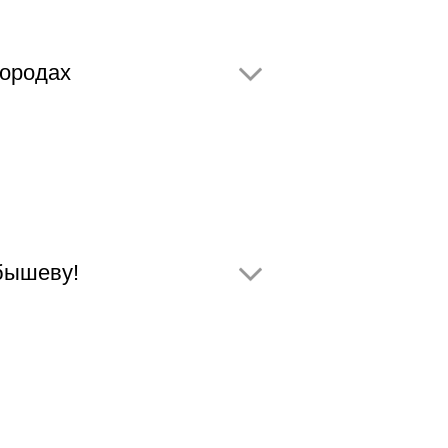
городах
бышеву!