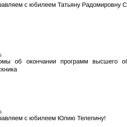
авляем с юбилеем Татьяну Радомировну С
6
омы об окончании программ высшего об
скника
6
равляем с юбилеем Юлию Телепину!