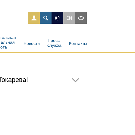
ательная
Пресс-
иальная
Новости
Контакты
служба
бота
Токарева!