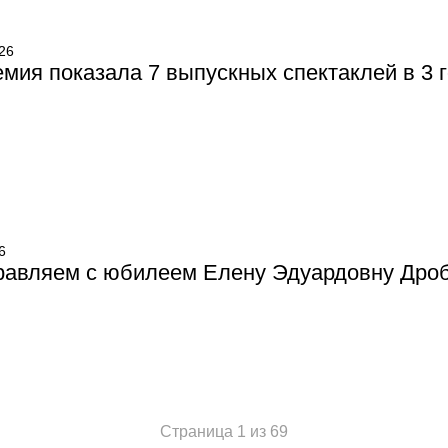
26
мия показала 7 выпускных спектаклей в 3 
6
равляем с юбилеем Елену Эдуардовну Дро
Страница 1 из 69