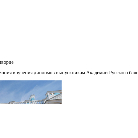
дворце
емония вручения дипломов выпускникам Академии Русского бале