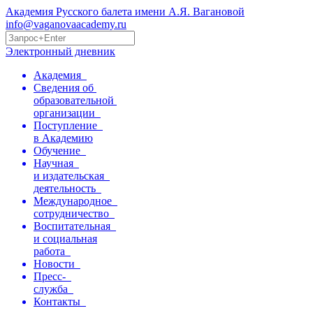
Академия Русского балета имени А.Я. Вагановой
info@vaganovaacademy.ru
Электронный дневник
Академия
Сведения об
образовательной
организации
Поступление
в Академию
Обучение
Научная
и издательская
деятельность
Международное
сотрудничество
Воспитательная
и социальная
работа
Новости
Пресс-
служба
Контакты