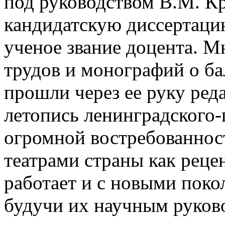
под руководством В.М. К
кандидатскую диссертаци
ученое звание доцента. М
трудов и монографий о б
прошли через ее руку ред
летопись ленинградского-
огромной востребованно
театрами страны как реце
работает и с новыми поко
будучи их научным руков