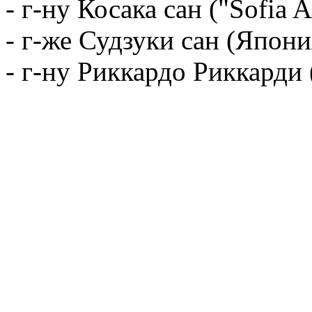
- г-ну Косака сан ("Sofia A
- г-же Судзуки сан (Япони
- г-ну Риккардо Риккарди 