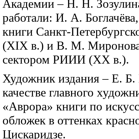
Академии – Н. Н. Зозулин
работали: И. А. Боглачёв
книги Санкт-Петербургск
(XIX в.) и В. М. Миронов
сектором РИИИ (XX в.).
Художник издания – Е. Б
качестве главного художни
«Аврора» книги по искусс
обложек в оттенках красн
Цискаридзе.