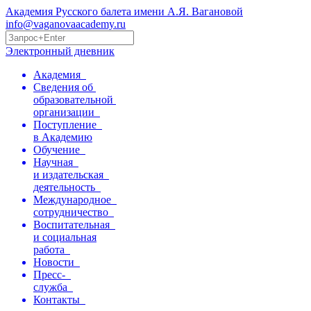
Академия Русского балета имени А.Я. Вагановой
info@vaganovaacademy.ru
Электронный дневник
Академия
Сведения об
образовательной
организации
Поступление
в Академию
Обучение
Научная
и издательская
деятельность
Международное
сотрудничество
Воспитательная
и социальная
работа
Новости
Пресс-
служба
Контакты