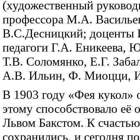
(художественный руковод
профессора М.А. Васильев
В.С.Десницкий; доценты 
педагоги Г.А. Еникеева, 
Т.В. Соломянко, Е.Г. Заба
А.В. Ильин, Ф. Миоцци, И
В 1903 году «Фея кукол» 
этому способствовало её
Львом Бакстом. К счастью
сохранились, и сегодня п