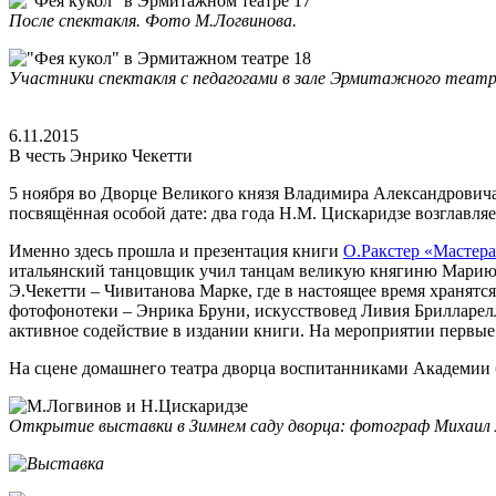
После спектакля. Фото М.Логвинова.
Участники спектакля с педагогами в зале Эрмитажного театр
6.11.2015
В честь Энрико Чекетти
5 ноября во Дворце Великого князя Владимира Александрович
посвящённая особой дате: два года Н.М. Цискаридзе возглавл
Именно здесь прошла и презентация книги
О.Ракстер «Мастера
итальянский танцовщик учил танцам великую княгиню Марию 
Э.Чекетти – Чивитанова Марке, где в настоящее время хранят
фотофонотеки – Энрика Бруни, искусствовед Ливия Брилларелл
активное содействие в издании книги. На мероприятии первы
На сцене домашнего театра дворца воспитанниками Академии 
Открытие выставки в Зимнем саду дворца: фотограф Михаил Л