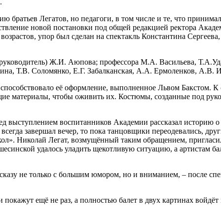
.
 братьев Легатов, но педагоги, в том числе и те, что принимал
ествление новой постановки под общей редакцией ректора Акаде
 возрастов, упор был сделан на спектакль Константина Сергеев
руководитель) Ж.И. Аюпова; профессора М.А. Васильева, Т.А.Уд
ина, Т.В. Соломянко, Е.Г. Забалканская, А.А. Ермоленков, А.В.
 способствовало её оформление, выполненное Львом Бакстом. К 
щие материалы, чтобы оживить их. Костюмы, созданные под рук
д выступлением воспитанников Академии рассказал историю о т
т всегда завершал вечер, то пока танцовщики переодевались, дру
укол». Николай Легат, возмущённый таким обращением, пригласил
есинской удалось уладить щекотливую ситуацию, а артистам б
казу не только с большим юмором, но и вниманием, ­– после спе
покажут ещё не раз, а полностью балет в двух картинах войдёт 