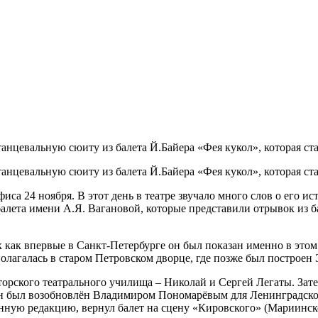
анцевальную сюиту из балета Й.Байера «Фея кукол», которая ст
анцевальную сюиту из балета Й.Байера «Фея кукол», которая ст
са 24 ноября. В этот день в театре звучало много слов о его ис
лета имени А.Я. Вагановой, которые представили отрывок из бал
 как впервые в Санкт-Петербурге он был показан именно в этом 
сполагалась в старом Петровском дворце, где позже был построе
рского театрального училища – Николай и Сергей Легаты. Затем
у, он был возобновлён Владимиром Пономарёвым для Ленинградско
венную редакцию, вернул балет на сцену «Кировского» (Мариинс