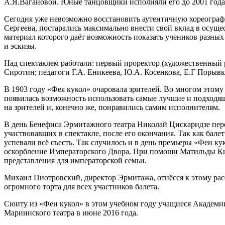
А.Я.Вагановой. Юные танцовщики исполняли его до 2001 года
Сегодня уже невозможно восстановить аутентичную хореографию
Сергеева, постарались максимально внести свой вклад в осущ
материал которого даёт возможность показать учеников разных
и эскизы.
Над спектаклем работали: первый проректор (художественный 
Сиротин; педагоги Г.А. Еникеева, Ю.А. Косенкова, Е.Г Порывк
В 1903 году «Фея кукол» очаровала зрителей. Во многом этому
появилась возможность использовать самые лучшие и подходя
на зрителей и, конечно же, понравились самим исполнителям.
В день Бенефиса Эрмитажного театра Николай Цискаридзе пере
участвовавших в спектакле, после его окончания. Так как бале
успевали всё съесть. Так случилось и в день премьеры «Феи к
оскорбление Императорского Двора. При помощи Матильды Кш
представления для императорской семьи.
Михаил Пиотровский, директор Эрмитажа, отнёсся к этому расс
огромного торта для всех участников балета.
Сюиту из «Феи кукол» в этом учебном году учащиеся Академии 
Мариинского театра в июне 2016 года.