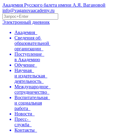
Академия Русского балета имени А.Я. Вагановой
info@vaganovaacademy.ru
Электронный дневник
Академия
Сведения об
образовательной
организации
Поступление
в Академию
Обучение
Научная
и издательская
деятельность
Международное
сотрудничество
Воспитательная
и социальная
работа
Новости
Пресс-
служба
Контакты