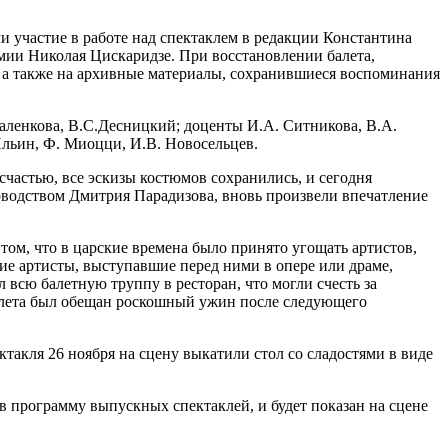
и участие в работе над спектаклем в редакции Константина
мии Николая Цискаридзе. При восстановлении балета,
а, а также на архивные материалы, сохранившиеся воспоминания
аленкова, В.С.Десницкий; доценты И.А. Ситникова, В.А.
 Ильин, Ф. Миоцци, И.В. Новосельцев.
счастью, все эскизы костюмов сохранились, и сегодня
оводством Дмитрия Парадизова, вновь произвели впечатление
ом, что в царские времена было принято угощать артистов,
гие артисты, выступавшие перед ними в опере или драме,
 всю балетную труппу в ресторан, что могли счесть за
алета был обещан роскошный ужин после следующего
ктакля 26 ноября на сцену выкатили стол со сладостями в виде
в программу выпускных спектаклей, и будет показан на сцене