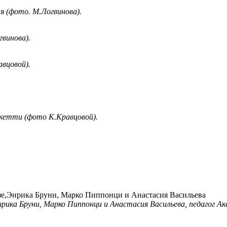
я (фото. М.Логвинова).
винова).
вцовой).
екетти (фото К.Кравцовой).
нрика Бруни, Марко Пиппонци и Анастасия Васильева, педагог А