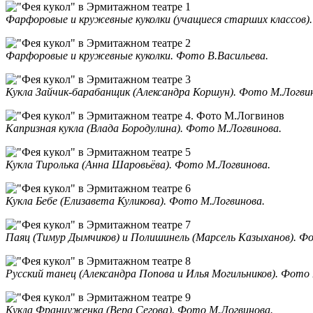
Фарфоровые и кружевные куколки (учащиеся старших классов)
Фарфоровые и кружевные куколки. Фото В.Васильева.
Кукла Зайчик-барабанщик (Александра Коршун). Фото М.Логви
Капризная кукла (Влада Бородулина). Фото М.Логвинова.
Кукла Тиролька (Анна Шаровьёва). Фото М.Логвинова.
Кукла Бебе (Елизавета Куликова). Фото М.Логвинова.
Паяц (Тимур Дымчиков) и Полишинель (Марсель Казыханов). Ф
Русский танец (Александра Попова и Илья Могильников). Фото 
Кукла Француженка (Вера Сегова). Фото М.Логвинова.