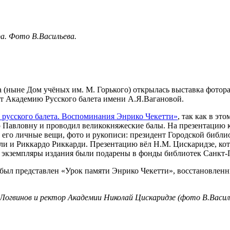
а. Фото В.Васильева.
а (ныне Дом учёных им. М. Горького) открылась выставка фото
яет Академию Русского балета имени А.Я.Вагановой.
 русского балета. Воспоминания Энрико Чекетти»
, так как в э
Павловну и проводил великокняжеские балы. На презентацию к
ся его личные вещи, фото и рукописи: президент Городской биб
и и Риккардо Риккарди. Презентацию вёл Н.М. Цискаридзе, кот
е экземпляры издания были подарены в фонды библиотек Санкт-
был представлен «Урок памяти Энрико Чекетти», восстановленн
огвинов и ректор Академии Николай Цискаридзе (фото В.Василь