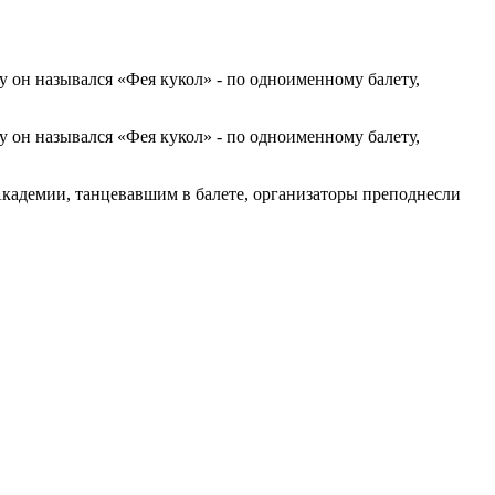
у он назывался «Фея кукол» - по одноименному балету,
у он назывался «Фея кукол» - по одноименному балету,
Академии, танцевавшим в балете, организаторы преподнесли