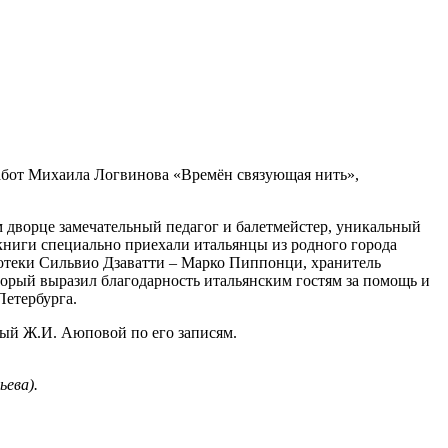
работ Михаила Логвинова «Времён связующая нить»,
том дворце замечательный педагог и балетмейстер, уникальный
ниги специально приехали итальянцы из родного города
лиотеки Сильвио Дзаватти – Марко Пиппонци, хранитель
орый выразил благодарность итальянским гостям за помощь и
Петербурга.
ый Ж.И. Аюповой по его записям.
ева).