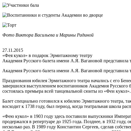
Фото Виктора Васильева и Марины Радиной
27.11.2015
«Фея кукол» в подарок Эрмитажному театру
Академия Русского балета имени А.Я. Вагановой представила т
Академия Русского балета имени А.Я. Вагановой представила т
Празднования юбилея Эрмитажного театра начались с его Бенефи
завершился выступлением воспитанников Академия Русского ба
состоялась премьера всей танцевальной сюиты из «Феи кукол».
Балет специально готовился к юбилею Эрмитажного театра, так
восходит к 1738 году, был период, когда театральная школа ра
«Фею кукол» в 1903 году здесь поставили выпускники Императо
продержался в репертуаре до 1925 года. Позднее, в 1932 год
несколько раз. В 1989 году Константин Сергеев, сделав собст