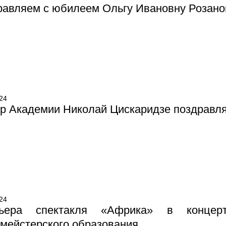
авляем с юбилеем Ольгу Ивановну Розано
24
р Академии Николай Цискаридзе поздравля
24
ьера спектакля «Африка» в концер
мейстерского образования