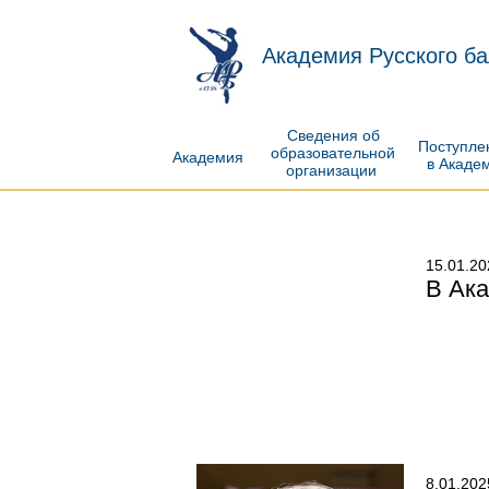
Академия Русского ба
Сведения об
Поступл
образовательной
Академия
в Акаде
организации
15.01.20
В Ака
8.01.202