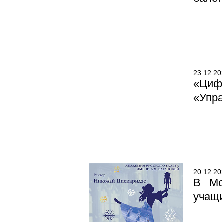
23.12.20
«Ци
«Упр
20.12.20
В Мо
учащ