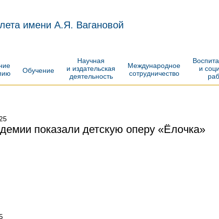
лета имени А.Я. Вагановой
Научная
Воспит
ение
Международное
и издательская
и соц
Обучение
мию
сотрудничество
деятельность
ра
25
демии показали детскую оперу «Ёлочка»
5