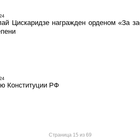
24
лай Цискаридзе награжден орденом «За за
епени
24
ню Конституции РФ
Страница 15 из 69