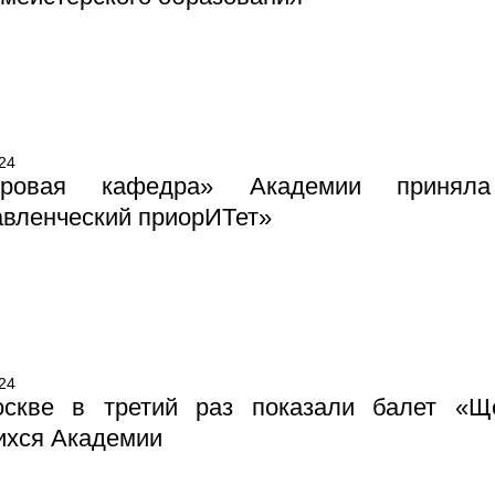
24
фровая кафедра» Академии принял
авленческий приорИТет»
24
скве в третий раз показали балет «Ще
ихся Академии