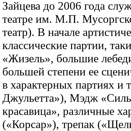
Зайцева до 2006 года сл
театре им. М.П. Мусоргс
театр). В начале артисти
классические партии, таки
«Жизель», большие лебеди
большей степени ее сцени
в характерных партиях и 
Джульетта»), Мэдж «Силь
красавица», различные ха
(«Корсар»), трепак («Щел