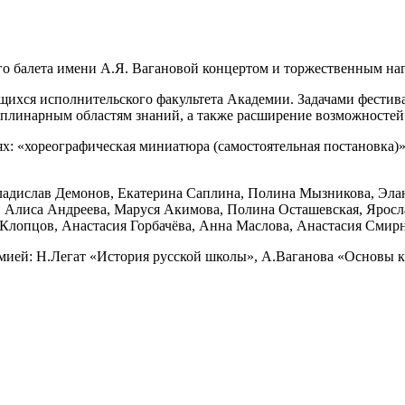
го балета имени А.Я. Вагановой концертом и торжественным на
ащихся исполнительского факультета Академии. Задачами фестив
иплинарным областям знаний, а также расширение возможностей
х: «хореографическая миниатюра (самостоятельная постановка)
Владислав Демонов, Екатерина Саплина, Полина Мызникова, Элан
 Алиса Андреева, Маруся Акимова, Полина Осташевская, Яросла
 Клопцов, Анастасия Горбачёва, Анна Маслова, Анастасия Смирн
мией: Н.Легат «История русской школы», А.Ваганова «Основы к