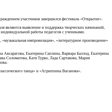
граждением участников завершился фестиваль «Открытие».
аля являются выявление и поддержка творческих начинаний,
 индивидуальной работы педагогов с учениками.
», «музыкальная импровизация», «литературное произведение»
а Авсарагова, Екатерина Саплина, Варвара Баллод, Екатерина
ва Соломатова, Катя Турко, Лада Сартакова, Мария
ова.
лассического танца» и «Агриппина Ваганова».