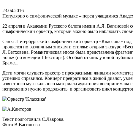
23.04.2016
Популярно о симфонической музыке – перед учащимися Акаде
22 апреля в Академии Русского балета имени А.Я. Вагановой с
симфонический оркестр, который можно было наблюдать словн
Санкт-Петербургский симфонический оркестр «Классика» под
прошелся по различным эпохам и стилям: открыв экскурс «Ве
Л. Бетховена. Романтическая эпоха была представлена фраг
ночь» (по комедии Шекспира). Особый отклик у юной публики
Брамса.
Дети могли слушать оркестр с прекрасными живыми комментари
успешно справился. Концерт превратился в живой диалог, ув
известного музыкального материала аудитория воспринимала с 
непременно нужно продолжить, и организовать цикл концертов
Текст подготовила С.Лаврова.
Фото В.Васильева