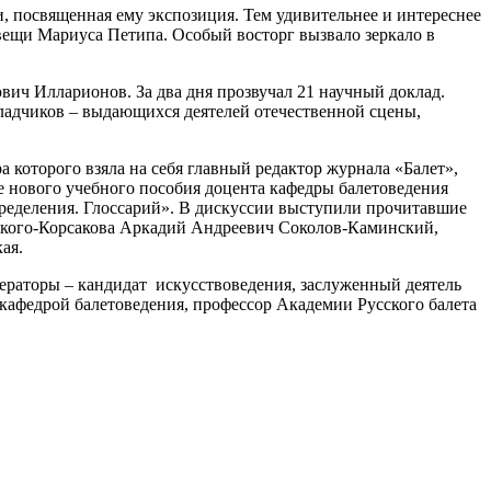
и, посвященная ему экспозиция. Тем удивительнее и интереснее
щи Мариуса Петипа. Особый восторг вызвало зеркало в
ич Илларионов. За два дня прозвучал 21 научный доклад.
ладчиков – выдающихся деятелей отечественной сцены,
 которого взяла на себя главный редактор журнала «Балет»,
е нового учебного пособия доцента кафедры балетоведения
ределения. Глоссарий». В дискуссии выступили прочитавшие
ского-Корсакова Аркадий Андреевич Соколов-Каминский,
ая.
ераторы – кандидат искусствоведения, заслуженный деятель
кафедрой балетоведения, профессор Академии Русского балета