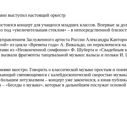
мии выступил настоящий оркестр
остоялся концерт для учащихся младших классов. Впервые за до
о под «увеличительным стеклом» – в непосредственной близос
 управлением Заслуженного артиста России Александра Кантор
сной» из цикла «Времена года» А. Вивальди, он переключился н
ментами из «Неоконченной симфонии» Ф. Шуберта и «Свадебным 
 вызвали фрагменты танцевальной музыки: вальсы и польки И. 
ями маэстро. Говорить о классической музыке простым и понят
лекающий сменяющимися с калейдоскопической скоростью музык
большим энтузиазмом – концерт уже закончился, а юная публика
 – «Беседы о музыке», которые в дальнейшем послужат основой 