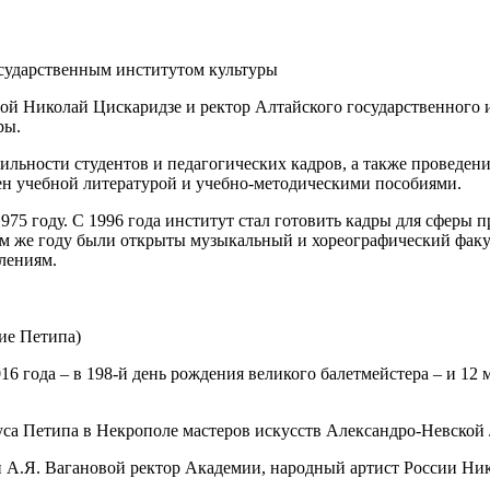
осударственным институтом культуры
вой Николай Цискаридзе и ректор Алтайского государственного 
ры.
бильности студентов и педагогических кадров, а также проведе
мен учебной литературой и учебно-методическими пособиями.
975 году. С 1996 года институт стал готовить кадры для сферы
ом же году были открыты музыкальный и хореографический фак
лениям.
ие Петипа)
6 года – в 198-й день рождения великого балетмейстера – и 12 
уса Петипа в Некрополе мастеров искусств Александро-Невской
 А.Я. Вагановой ректор Академии, народный артист России Ни