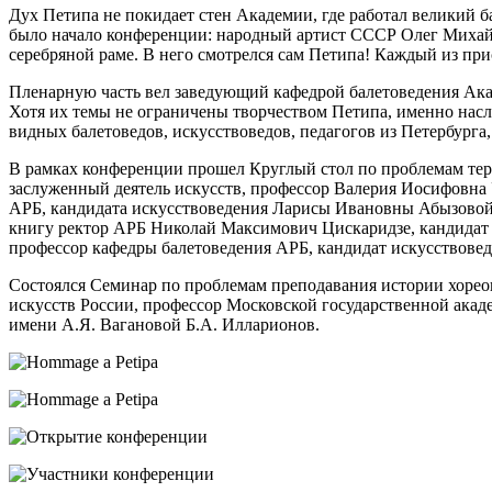
Дух Петипа не покидает стен Академии, где работал великий б
было начало конференции: народный артист СССР Олег Михай
серебряной раме. В него смотрелся сам Петипа! Каждый из прис
Пленарную часть вел заведующий кафедрой балетоведения Акад
Хотя их темы не ограничены творчеством Петипа, именно нас
видных балетоведов, искусствоведов, педагогов из Петербург
В рамках конференции прошел Круглый стол по проблемам терм
заслуженный деятель искусств, профессор Валерия Иосифовна 
АРБ, кандидата искусствоведения Ларисы Ивановны Абызовой 
книгу ректор АРБ Николай Максимович Цискаридзе, кандидат 
профессор кафедры балетоведения АРБ, кандидат искусствовед
Состоялся Семинар по проблемам преподавания истории хорео
искусств России, профессор Московской государственной ака
имени А.Я. Вагановой Б.А. Илларионов.