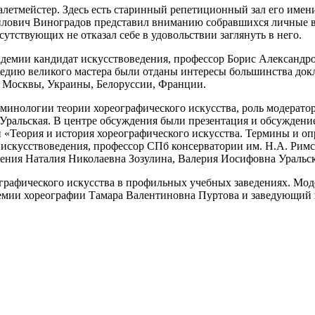
алетмейстер. Здесь есть старинный репетиционный зал его имен
лович Виноградов представил вниманию собравшихся личные ве
утствующих не отказал себе в удовольствии заглянуть в него.
емии кандидат искусствоведения, профессор Борис Александров
ледию великого мастера были отданы интересы большинства док
а, Москвы, Украины, Белоруссии, Франции.
инологии теории хореографического искусства, роль модератора
Уральская. В центре обсуждения были презентация и обсуждени
«Теория и история хореографического искусства. Термины и оп
искусствоведения, профессор СПб консерватории им. Н.А. Рим
ения Наталия Николаевна Зозулина, Валерия Иосифовна Уральск
графического искусства в профильных учебных заведениях. Мод
демии хореографии Тамара Валентиновна Пуртова и заведующий 