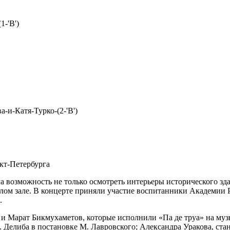
кт-Петербурга
а возможность не только осмотреть интерьеры исторического зда
елом зале. В концерте приняли участие воспитанники Академии Р
.
 и Марат Бикмухаметов, которые исполнили «Па де труа» на му
Делиба в постановке М. Лавровского; Александра Уракова, ста