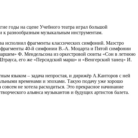
лгие годы на сцене Учебного театра играл большой
ти к разнообразным музыкальным инструментам.
ова исполнил фрагменты классических симфоний. Маэстро
а фрагменты 40-й симфонии В.-А. Моцарта и Пятой симфонии
маршем» Ф. Мендельсона из оркестровой сюиты «Сон в летнюю
Штрауса, его же «Персидский марш» и «Венгерский танец» И.
ным языком – задача непростая, и дирижёр А.Канторов с ней
альными временами и эпохами. Такую подачу уже хорошо
 совсем не хотела расходиться. Это прекрасное начинание
творческого альянса музыкантов и будущих артистов балета.