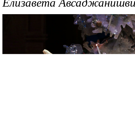
Елизавета Авсаджанишви