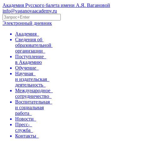
Академия Русского балета имени А.Я. Вагановой
info@vaganovaacademy.ru
Электронный дневник
Академия
Сведения об
образовательной
организации
Поступление
в Академию
Обучение
Научная
и издательская
деятельность
Международное
сотрудничество
Воспитательная
и социальная
работа
Новости
Пресс-
служба
Контакты