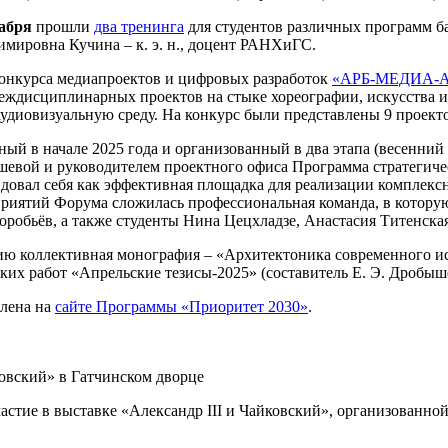
кабря
прошли
два тренинга
для студентов различных программ б
ировна Кучина – к. э. н., доцент РАНХиГС.
онкурса медиапроектов и цифровых разработок
«АРБ-МЕДИА-
междисциплинарных проектов на стыке хореографии, искусства и
удиовизуальную среду. На конкурс были представлены 9 проекто
ый в начале 2025 года и организованный в два этапа (весенний
евой и руководителем проектного офиса Программа стратегиче
довал себя как эффективная площадка для реализации комплекс
оприятий Форума сложилась профессиональная команда, в котор
робьёв, а также студенты Нина Цецхладзе, Анастасия Титенская
 коллективная монография – «Архитектоника современного иску
ких работ «Апрельские тезисы-2025» (составитель Е. Э. Дробыш
влена на
сайте Программы «Приоритет 2030»
.
ковский» в Гатчинском дворце
астие в выставке «Александр III и Чайковский», организованн