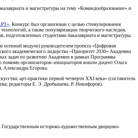
акалавриата и магистратуры на тему «Командообразование» и
АРТ»
. Конкурс был организован с целью стимулирования
 технологий, а также популяризации творческого наследия,
в, подготовленных студентами бакалавриата и магистратуры.
 и осенний модули) руководителем проекта «Цифровая
ского академического лидерства «Приоритет 2030» Академии
ных задач по развитию Академии в рамках Программы
ую помимо организаторов–инициаторов вошли доцент Ольга
, Александра Егорова.
сства: арт-практики первой четверти XXI века» (составитель
ева; редакторы Е. Э. Дробышева, Р. Никифоров).
ой Государственным историко-художественным дворцово-