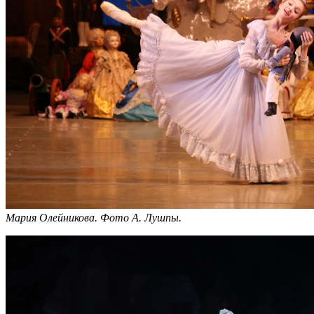
Мария Олейникова.
Фото А. Лушпы.