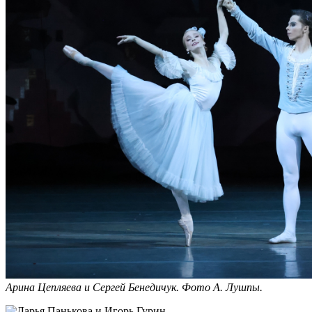
Арина Цепляева и Сергей Бенедичук. Фото А. Лушпы.