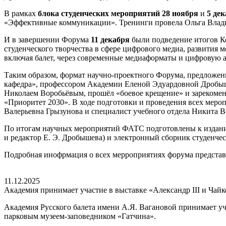
В рамках
блока студенческих мероприятий
28 ноября
и
5 де
«Эффективные коммуникации». Тренинги провела Ольга Владим
И в завершении Форума
11 декабря
были подведение итогов К
студенческого творчества в сфере цифрового медиа, развития 
включая балет, через современные медиаформаты и цифровую а
Таким образом, формат научно-проектного Форума, предложенн
кафедра», профессором Академии Еленой Эдуардовной Дробыш
Николаем Воробьёвым, прошёл «боевое крещение» и зарекомен
«Приоритет 2030». В ходе подготовки и проведения всех мер
Валерьевна Грызунова и специалист учебного отдела Никита Во
По итогам научных мероприятий ФАТС подготовлены к изданию
и редактор Е. Э. Дробышева) и электронный сборник студенчес
Подробная инофрмация о всех мерроприятиях форума предста
11.12.2025
Академия принимает участие в выставке «Александр III и Чай
Академия Русского балета имени А.Я. Вагановой принимает уч
парковым музеем-заповедником «Гатчина».