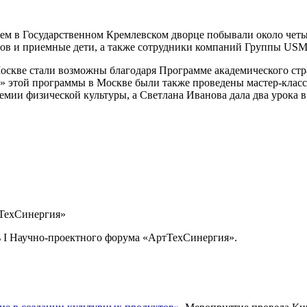
ем в Государственном Кремлевском дворце побывали около четы
мов и приемные дети, а также сотрудники компаний Группы USM
оскве стали возможны благодаря Программе академического стр
й» этой программы в Москве были также проведены мастер-клас
демии физической культуры, а Светлана Иванова дала два урока
тТехСинергия»
ь I Научно-проектного форума «АртТехСинергия».