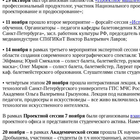
• 29 октября
был организован паблик-ток
«Проектное мышлени
профессиональный продуктолог, участник Национального про
проектирование и продюсирование»;
• 11 ноября
прошло второе мероприятие – форсайт-сессия
«Исп
обучения. Организаторы – педагоги кафедры балетоведения К.
Санкт-Петербурга», засл. работник культуры РФ, председатель
медиаиндустрии СПбГИКиТ Виктор Валерьевич Лавров;
• 14 ноября
в рамках третьего мероприятия экспертной сессии
области создания современного хореографического спектакля:
Эйфмана; Юрий Смекалов – солист балета, балетмейстер, рук
маска»; Олег Марков – солист балета, балетмейстер, Лауреат 
каф. балетмейстерского образования. Слушателями стали студе
•
четвёртым этапом
20 ноября
прошла интерактивная лекция, 
технологий Санкт-Петербургского университета ГПС МЧС Росс
Академии Ольга Валерьевна Грызунова. Лекция под название
педагоги, продюсеры и искусствоведы – все живо включились 
технологии искусственного интеллекта.
В рамках
Проектной сессии
7 ноября
были организованы
вза
проектного офиса и представители студенческого актива. Наме
20 ноября
– в рамках
Академической сесии
прошла IХ научно
Дробышева, участники – студенты (в т.ч иностранные), аспиран