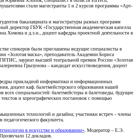
ра Юрьевна Хлопок, специалист в области EdTech,
ушателями стали магистранты 1 и 2 курсов программы «Арт-
тудентов бакалавриата и магистратуры разных программ
ьный директор ГБУК «Государственная академическая капелла
на Хомова и д.э.н., доцент кафедры проектной деятельности в
честве спикеров были приглашены ведущие специалисты в
мии «Золотая маска», преподаватель Академии Бориса
 ГИТИС, лауреат высшей театральной премии России «Золотая
Валериевна Грызунова – кандидат искусствоведения, доцент
 кафедры прикладной информатики и информационных
ия, доцент каф. балетмейстерского образования нашей
в всех специальностей: балетмейстеры и балетоведы, будущие
я текстов и хореографических постановок с помощью
ышленных технологий и дизайна; участники встреч – члены
в педагогического факультета.
технологии в искусстве и образовании»
. Модератор – Е.Э.
 Прозвучало 12 докладов.