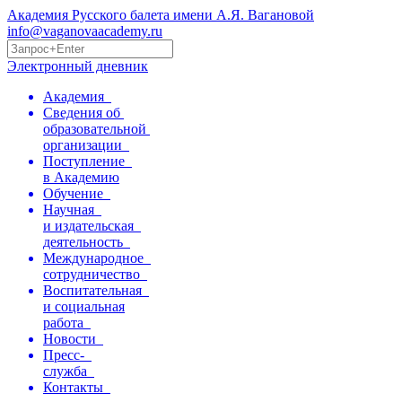
Академия Русского балета имени А.Я. Вагановой
info@vaganovaacademy.ru
Электронный дневник
Академия
Сведения об
образовательной
организации
Поступление
в Академию
Обучение
Научная
и издательская
деятельность
Международное
сотрудничество
Воспитательная
и социальная
работа
Новости
Пресс-
служба
Контакты