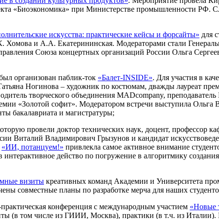
е в создании культурных продуктов»
. Мероприятие провела Ки
екта «Биоэкономика» при Министерстве промышленности РФ. Сл
олнительские искусства: практические кейсы и форсайты»
для с
К. Хомова и А.А. Екатерининская. Модераторами стали Генерал
 правления Союза концертных организаций России Ольга Сергеев
 был организован паблик-ток
«Балет-INSIDE»
. Для участия в ка
 Татьяна Ногинова – художник по костюмам, дважды лауреат пре
оводитель творческого объединения MADcompany, преподаватель
премии «Золотой софит». Модератором встречи выступила Ольга 
нты бакалавриата и магистратуры;
которую провели доктор технических наук, доцент, профессор
ии Виталий Владимирович Грызунов и кандидат искусствоведен
м
«ИИ, потанцуем!»
привлекла самое активное внимание студенто
в интерактивное действо по погружение в алгоритмику создани
имные визиты
креативных команд Академии и Университета пром
чены совместные планы по разработке мерча для наших студенто
-практическая конференция с международным участием
«Новые 
ты (в том числе из ГИИИ, Москва), практики (в т.ч. из Италии).