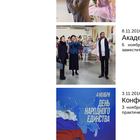
8.11.201
Акаде
6 ноябр
замести
3.11.201
Конф
3 ноябр
практич