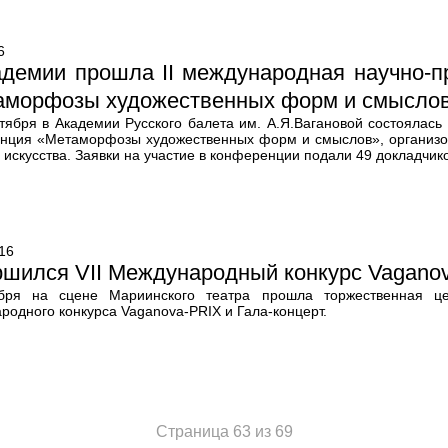
6
адемии прошла II международная научно-п
аморфозы художественных форм и смысло
ктября в Академии Русского балета им. А.Я.Вагановой состоялась
нция «Метаморфозы художественных форм и смыслов», организо
 искусства. Заявки на участие в конференции подали 49 докладчико
16
ршился VII Международный конкурс Vagano
бря на сцене Мариинского театра прошла торжественная це
родного конкурса Vaganova-PRIX и Гала-концерт.
Страница 63 из 69