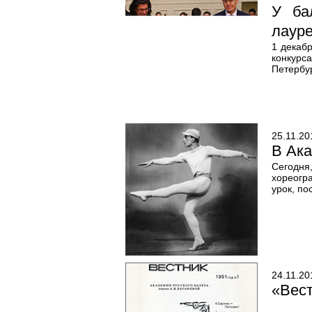
У ба
лаур
1 декаб
конкурс
Петербу
25.11.20
В Ака
Сегодня
хореогр
урок, по
24.11.20
«Вест