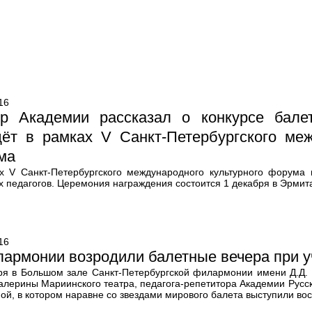
16
ор Академии рассказал о конкурсе балет
дёт в рамках V Санкт-Петербургского меж
ма
х V Санкт-Петербургского международного культурного форума
х педагогов. Церемония награждения состоится 1 декабря в Эрмит
16
армонии возродили балетные вечера при 
ря в Большом зале Санкт-Петербургской филармонии имени Д.Д. 
алерины Мариинского театра, педагога-репетитора Академии Русск
ой, в котором наравне со звездами мирового балета выступили во