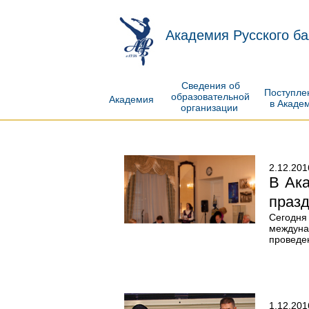
Академия Русского ба
Сведения об
Поступл
образовательной
Академия
в Акаде
организации
2.12.201
В Ак
празд
Сегодня
междуна
проведе
1.12.201