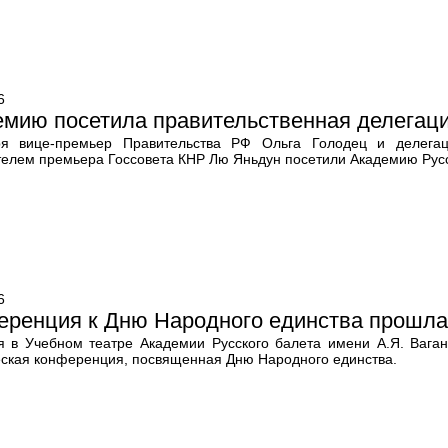
6
мию посетила правительственная делегаци
я вице-премьер Правительства РФ Ольга Голодец и делегац
телем премьера Госсовета КНР Лю Яньдун посетили Академию Русс
6
еренция к Дню Народного единства прошла
я в Учебном театре Академии Русского балета имени А.Я. Ваган
еская конференция, посвященная Дню Народного единства.