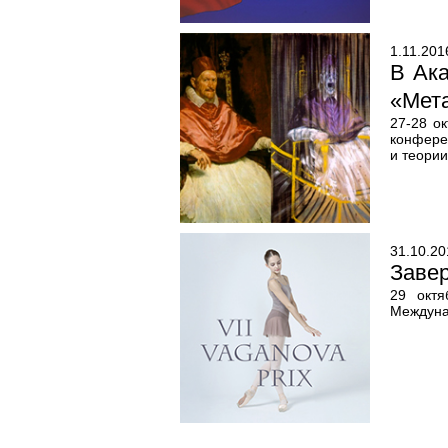
1.11.201
В Ак
«Мет
27-28 о
конфере
и теории
31.10.20
Заве
29 октя
Междуна