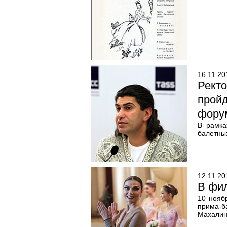
16.11.20
Рект
прой
фору
В рамка
балетны
12.11.20
В фил
10 нояб
прима-б
Махалин