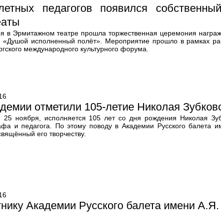
летных педагогов появился собственны
еаты
ря в Эрмитажном театре прошла торжественная церемония награж
а «Душой исполненный полёт». Мероприятие прошло в рамках раб
ргского международного культурного форума.
16
демии отметили 105-летие Николая Зубков
, 25 ноября, исполняется 105 лет со дня рождения Николая Зубк
афа и педагога. По этому поводу в Академии Русского балета и
свящённый его творчеству.
16
нику Академии Русского балета имени А.Я. 