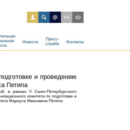
ательная
Пресс-
иальная
Новости
Контакты
служба
бота
подготовке и проведению
са Петипа
й, в рамках V Санкт-Петербургского
изационного комитета по подготовке и
лета Мариуса Ивановича Петипа.