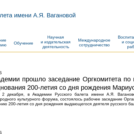
лета имени А.Я. Вагановой
Научная
Воспит
ение
Международное
и издательская
и соц
Обучение
мию
сотрудничество
деятельность
ра
6
адемии прошло заседание Оргкомитета по 
нования 200-летия со дня рождения Мариу
 2 декабря, в Академии Русского балета имени А.Я. Ваганово
родного культурного форума, состоялось рабочее заседание Орган
нию 200-летия со дня рождения выдающегося деятеля русского ба
6