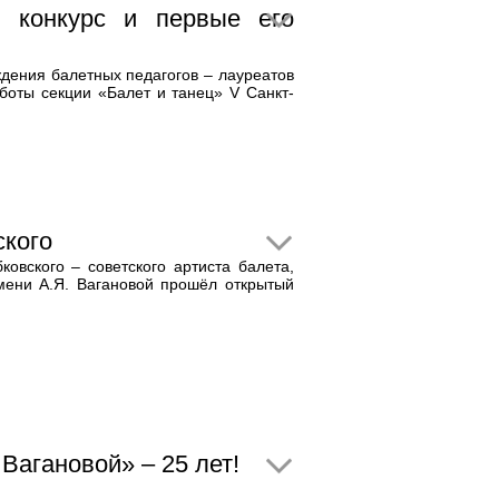
й конкурс и первые его
дения балетных педагогов – лауреатов
оты секции «Балет и танец» V Санкт-
ского
овского – советского артиста балета,
мени А.Я. Вагановой прошёл открытый
Вагановой» – 25 лет!