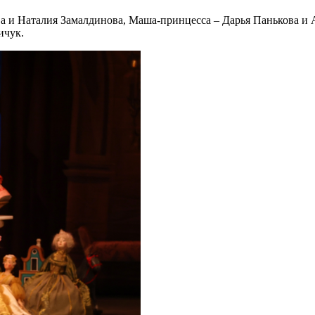
а и Наталия Замалдинова, Маша-принцесса – Дарья Панькова и
ичук.