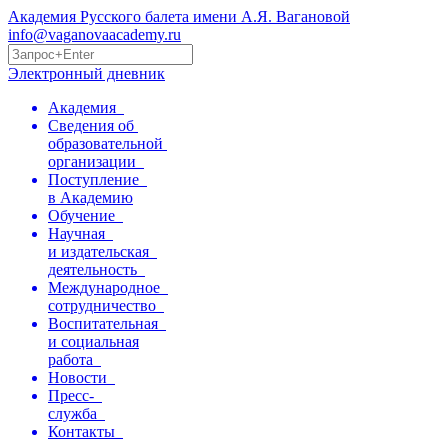
Академия Русского балета имени А.Я. Вагановой
info@vaganovaacademy.ru
Электронный дневник
Академия
Сведения об
образовательной
организации
Поступление
в Академию
Обучение
Научная
и издательская
деятельность
Международное
сотрудничество
Воспитательная
и социальная
работа
Новости
Пресс-
служба
Контакты