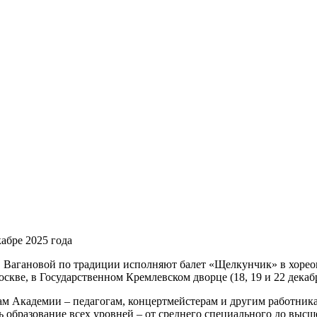
абре 2025 года
 Вагановой по традиции исполняют балет «Щелкунчик» в хореог
оскве, в Государственном Кремлевском дворце (18, 19 и 22 декабр
м Академии – педагогам, концертмейстерам и другим работника
ь образование всех уровней – от среднего специального до высш