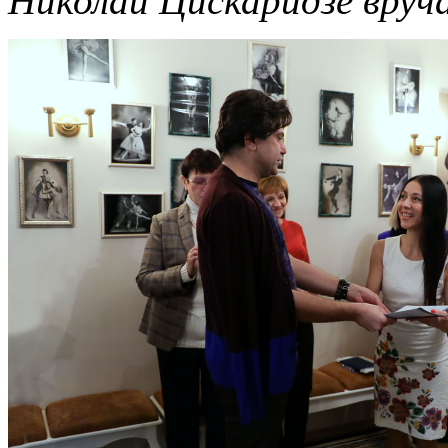
Николай Цискаридзе вруч