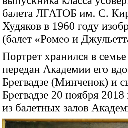
выпускника класса усове
балета ЛГАТОБ им. С. Кир
Худяков в 1960 году изоб
(балет «Ромео и Джульетт
Портрет хранился в семье
передан Академии его в
Брегвадзе (Минченок) и 
Брегвадзе 20 ноября 2018 
из балетных залов Академ