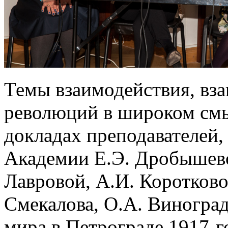
Темы взаимодействия, вза
революций в широком смы
докладах преподавателей,
Академии Е.Э. Дробышево
Лавровой, А.И. Коротков
Смекалова, О.А. Виногра
мира в Петрограде 1917-г