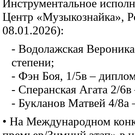
Инструментальное исполни
Центр «Музыкознайка», Ро
08.01.2026):
- Водолажская Вероника,
степени;
- Фэн Боя, 1/5в – диплом
- Сперанская Агата 2/6в
- Букланов Матвей 4/8а 
• На Международном конк
премьер/Зимний этап» в 